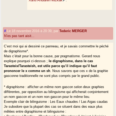
Xanti Andiaren kezkak
.
#
Le 18 novembre 2016 à 20:39
,
par
Tederic MERGER
N’es pas tant aisit...
C’est moi qui ai dessiné ce panneau, et je savais commettre le péché
de digraphisme*.
Mais c’était pour la bonne cause, par pragmatisme. Gerard nous
explique pourquoi ci-dessus ;
le digraphisme, dans le cas
Tarasteix/Tarasteish, est utile parce qu’il indique qu’il faut
prononcer le x comme un sh
. Nous savons que ces x de la graphie
gasconne traditionnelle ne sont plus compris par le grand public.
* digraphisme : afficher un même nom gascon selon deux graphies
différentes, par opposition au bilinguisme qui afficherait conjointement
un nom gascon et un nom non gascon pour le même lieu.
Exemple clair de bilinguisme : Les Eaux chaudes / Las Aigas caudas
Je subodore que la plupart des cas se situent dans des eaux plus
mêlées entre digraphisme et bilinguisme :