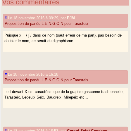
Vos commentaires
#
Le 18 novembre 2016 à 09:29
,
par
PJM
Proposition de panèu L.E.N.G.O.N pour Tarasteix
Puisque x = / ʃ / dans ce nom (sauf erreur de ma part), pas besoin de
doubler le nom, ce serait du digraphisme.
#
Le 18 novembre 2016 à 16:18
Proposition de panèu L.E.N.G.O.N pour Tarasteix
Le I devant X est caractéristique de la graphie gasconne traditionnelle,
Tarasteix, Ledeuix Seix, Baudreix, Mirepeix etc...
#
Le 18 novembre 2016 à 16:53
,
par
Gerard Saint-Gaudens