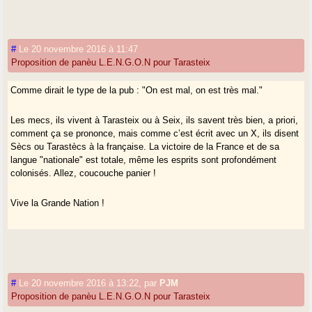
#
Le 20 novembre 2016 à 11:47
Proposition de panèu L.E.N.G.O.N pour Tarasteix
Comme dirait le type de la pub : "On est mal, on est très mal."
Les mecs, ils vivent à Tarasteix ou à Seix, ils savent très bien, a priori,
comment ça se prononce, mais comme c’est écrit avec un X, ils disent
Sècs ou Tarastècs à la française. La victoire de la France et de sa
langue "nationale" est totale, même les esprits sont profondément
colonisés. Allez, coucouche panier !
Vive la Grande Nation !
#
Le 20 novembre 2016 à 13:22
,
par
PJM
Proposition de panèu L.E.N.G.O.N pour Tarasteix