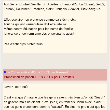
AuKSerre, ContreKSeville, BruKSelles, ChamoniKS, La ClusaZ, SeKS,
ForbaK, DouarnenÉ, Morçan, Saint-François GZavier,
Eviv Zorglub !
...
Effet scolaire : on prononce comme ça s’écrit, etc.
Tout ce qui est vernaculaire doit être refoulé.
Même contre-éducation pour les noms de famille.
Ignorance et conformisme des enseignants
aussi
.
Pas d’anticorps protecteurs.
#
Le 20 novembre 2016 à 13:33
,
par
Renaud
Proposition de panèu L.E.N.G.O.N pour Tarasteix
Lavetz, òc e noû !
C’est vrai que j’imagine que les gens savent très bien qu’on dit "Séych"
en gascon mais ils disent "Sex" (sic !) en français. Idem avec "Salau"
que les gens prononcent comme "salaud". En plus, le pire c’est que les