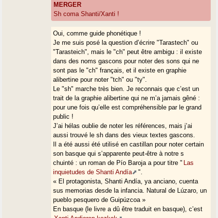
MERGER
Sh coma Shanti/Xanti !
Oui, comme guide phonétique !
Je me suis posé la question d’écrire "Tarastech" ou
"Tarasteich", mais le "ch" peut être ambigu : il existe
dans des noms gascons pour noter des sons qui ne
sont pas le "ch" français, et il existe en graphie
alibertine pour noter "tch" ou "ty".
Le "sh" marche très bien. Je reconnais que c’est un
trait de la graphie alibertine qui ne m’a jamais gêné :
pour une fois qu’elle est compréhensible par le grand
public !
J’ai hélas oublie de noter les références, mais j’ai
aussi trouvé le sh dans des vieux textes gascons.
Il a été aussi été utilisé en castillan pour noter certain
son basque qui s’apparente peut-être à notre s
chuinté : un roman de Pío Baroja a pour titre "
Las
inquietudes de Shanti Andía
".
« El protagonista, Shanti Andía, ya anciano, cuenta
sus memorias desde la infancia. Natural de Lúzaro, un
pueblo pesquero de Guipúzcoa »
En basque (le livre a dû être traduit en basque), c’est