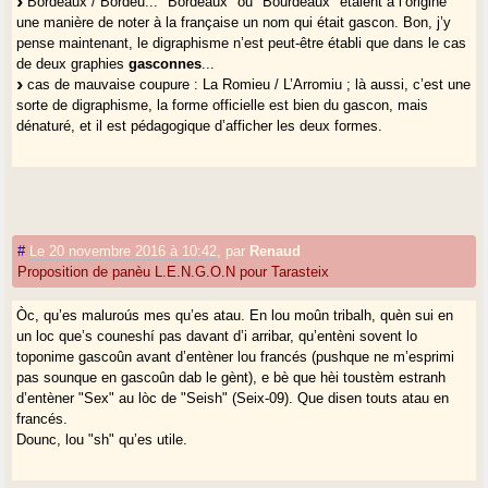
Bordeaux / Bordèu... "Bordeaux" ou "Bourdeaux" étaient à l’origine
une manière de noter à la française un nom qui était gascon. Bon, j’y
pense maintenant, le digraphisme n’est peut-être établi que dans le cas
de deux graphies
gasconnes
...
cas de mauvaise coupure : La Romieu / L’Arromiu ; là aussi, c’est une
sorte de digraphisme, la forme officielle est bien du gascon, mais
dénaturé, et il est pédagogique d’afficher les deux formes.
#
Le 20 novembre 2016 à 10:42
,
par
Renaud
Proposition de panèu L.E.N.G.O.N pour Tarasteix
Òc, qu’es maluroús mes qu’es atau. En lou moûn tribalh, quèn sui en
un loc que’s couneshí pas davant d’i arribar, qu’entèni sovent lo
toponime gascoûn avant d’entèner lou francés (pushque ne m’esprimi
pas sounque en gascoûn dab le gènt), e bè que hèi toustèm estranh
d’entèner "Sex" au lòc de "Seish" (Seix-09). Que disen touts atau en
francés.
Dounc, lou "sh" qu’es utile.