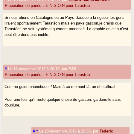
Proposition de panèu L.E.N.G.O.N pour Tarasteix
Si nous étions en Catalogne ou au Pays Basque à la rigueur,les gens
liraient spontanément Tarastèch mais en pays gascon,je crains que
Tarastècs ne soit systématiquement prononcé .La graphie en eish n’est
peut-être donc pas inutile.
#
Le 18 novembre 2016 à 20:18
,
par
PJM
Proposition de panèu L.E.N.G.O.N pour Tarasteix,
Comme guide phonétique ? Mais à ce moment là, un ch suffirait.
Pour une fois qu’il reste quelque chose de gascon, gardons-le sans
doublure.
#
^
Le 18 novembre 2016 à 20:58
,
par
Tederic