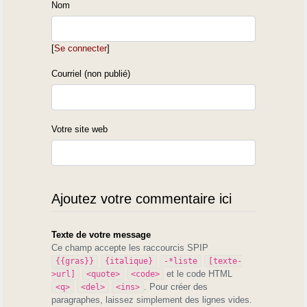
Nom
[
Se connecter
]
Courriel (non publié)
Votre site web
Ajoutez votre commentaire ici
Texte de votre message
Ce champ accepte les raccourcis SPIP
{{gras}}
{italique}
-*liste
[texte-
et le code HTML
>url]
<quote>
<code>
. Pour créer des
<q>
<del>
<ins>
paragraphes, laissez simplement des lignes vides.