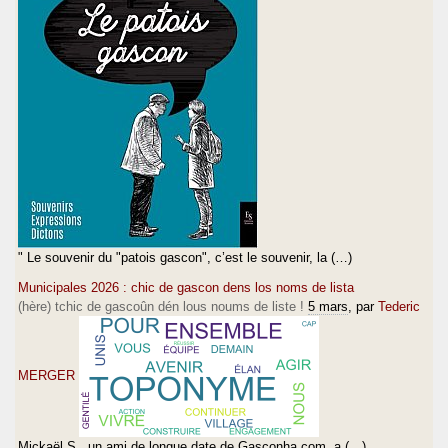
" Le souvenir du "patois gascon", c’est le souvenir, la (…)
Municipales 2026 : chic de gascon dens los noms de lista
(hère) tchic de gascoûn dén lous noums de liste !
5 mars
, par
Tederic
MERGER
Mickaël S., un ami de longue date de Gasconha.com, a (…)