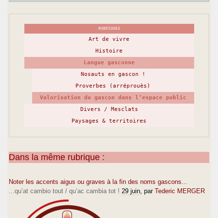
RUBRIQUES
Art de vivre
Histoire
Langue gasconne
Nosauts en gascon !
Proverbes (arréprouès)
Valorisation du gascon dans l’espace public
Divers / Mesclats
Paysages & territoires
Dans la même rubrique :
Noter les accents aigus ou graves à la fin des noms gascons...
...qu’at cambio tout / qu’ac cambia tot !
29 juin
, par
Tederic MERGER