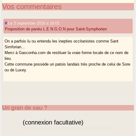
Vos commentaires
#
Le 3 septembre 2016 à 18:01
Proposition de panèu L.E.N.G.O.N pour Saint-Symphorien
On a parfois lu ou entendu les inepties occitanistes comme Sant
Simforian...
Merci à Gasconha.com de restituer la vraie forme locale de ce nom de
lieu.
Cette commune possède un patois landais très proche de celui de Sore
ou de Luxey.
Un gran de sau ?
(connexion facultative)