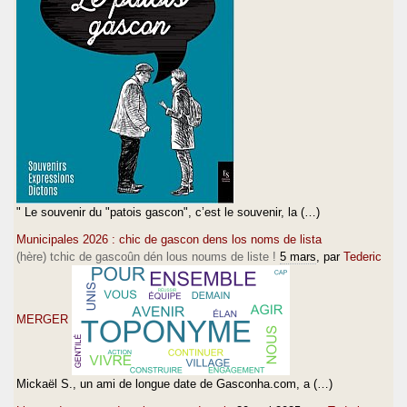
" Le souvenir du "patois gascon", c’est le souvenir, la (…)
Municipales 2026 : chic de gascon dens los noms de lista
(hère) tchic de gascoûn dén lous noums de liste !
5 mars
, par
Tederic
MERGER
Mickaël S., un ami de longue date de Gasconha.com, a (…)