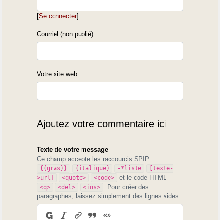
[
Se connecter
]
Courriel (non publié)
Votre site web
Ajoutez votre commentaire ici
Texte de votre message
Ce champ accepte les raccourcis SPIP
{{gras}}
{italique}
-*liste
[texte-
et le code HTML
>url]
<quote>
<code>
. Pour créer des
<q>
<del>
<ins>
paragraphes, laissez simplement des lignes vides.