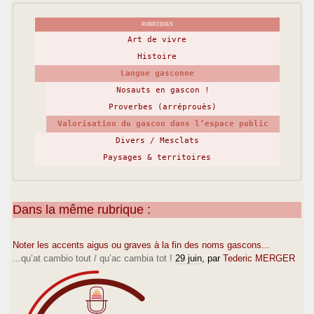
RUBRIQUES
Art de vivre
Histoire
Langue gasconne
Nosauts en gascon !
Proverbes (arréprouès)
Valorisation du gascon dans l’espace public
Divers / Mesclats
Paysages & territoires
Dans la même rubrique :
Noter les accents aigus ou graves à la fin des noms gascons...
...qu’at cambio tout / qu’ac cambia tot !
29 juin
, par
Tederic MERGER