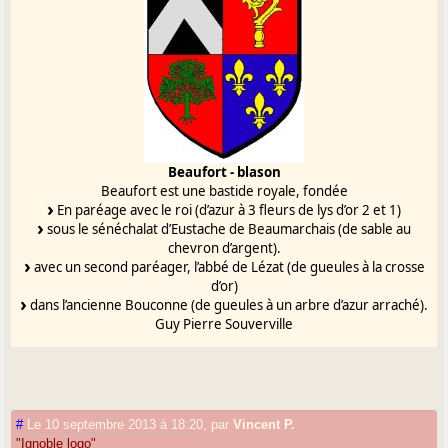
Beaufort - blason
Beaufort est une bastide royale, fondée
En paréage avec le roi (d’azur à 3 fleurs de lys d’or 2 et 1)
sous le sénéchalat d’Eustache de Beaumarchais (de sable au
chevron d’argent).
avec un second paréager, l’abbé de Lézat (de gueules à la crosse
d’or)
dans l’ancienne Bouconne (de gueules à un arbre d’azur arraché).
Guy Pierre Souverville
#
Le 10 septembre 2013 à 18:20
,
par
Vincent P.
"Ignoble logo"