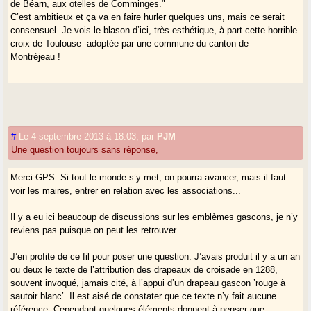
de Béarn, aux otelles de Comminges."
couleurs !
C’est ambitieux et ça va en faire hurler quelques uns, mais ce serait
consensuel. Je vois le blason d’ici, très esthétique, à part cette horrible
Mais qui décide de ces choses ? C’est comme la pluie, ça tombe d’en
croix de Toulouse -adoptée par une commune du canton de
haut.
Montréjeau !
#
Le 4 septembre 2013 à 18:03
,
par
PJM
Une question toujours sans réponse,
Merci GPS. Si tout le monde s’y met, on pourra avancer, mais il faut
voir les maires, entrer en relation avec les associations...
Il y a eu ici beaucoup de discussions sur les emblèmes gascons, je n’y
reviens pas puisque on peut les retrouver.
J’en profite de ce fil pour poser une question. J’avais produit il y a un an
ou deux le texte de l’attribution des drapeaux de croisade en 1288,
souvent invoqué, jamais cité, à l’appui d’un drapeau gascon ’rouge à
sautoir blanc’. Il est aisé de constater que ce texte n’y fait aucune
référence. Cependant quelques éléments donnent à penser que