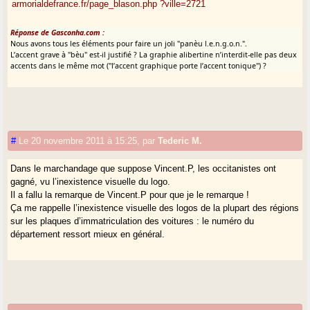
armorialdefrance.fr/page_blason.php ?ville=2721
Réponse de Gasconha.com :
Nous avons tous les éléments pour faire un joli "panèu l.e.n.g.o.n.".
L’accent grave à "bèu" est-il justifié ? La graphie alibertine n’interdit-elle pas deux
accents dans le même mot ("l’accent graphique porte l’accent tonique") ?
#
Le 20 novembre 2011 à 15:25
,
par
Tederic M.
Dans le marchandage que suppose Vincent.P, les occitanistes ont
gagné, vu l’inexistence visuelle du logo.
Il a fallu la remarque de Vincent.P pour que je le remarque !
Ça me rappelle l’inexistence visuelle des logos de la plupart des régions
sur les plaques d’immatriculation des voitures : le numéro du
département ressort mieux en général.