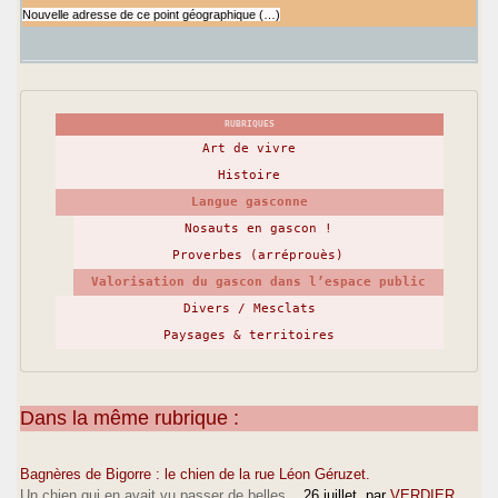
Nouvelle adresse de ce point géographique (…)
RUBRIQUES
Art de vivre
Histoire
Langue gasconne
Nosauts en gascon !
Proverbes (arréprouès)
Valorisation du gascon dans l’espace public
Divers / Mesclats
Paysages & territoires
Dans la même rubrique :
Bagnères de Bigorre : le chien de la rue Léon Géruzet.
Un chien qui en avait vu passer de belles...
26 juillet
, par
VERDIER