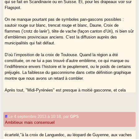
qui se fait en Scandinavie ou en Suisse. Et, pour les drapeaux voir sur
Flagspot.
On ne manque pourtant pas de symboles pan-gascons possibles :
sautoir rouge sur blanc, trencat rouge et blanc, Daune, Croix de
flammes (’crotz do larèr’), tête de vache (façon canton d’Uri), ni bien sûr
d’emblèmes provinciaux anciens. C’est la diffusion auprès des
municipalités qui fait défaut.
D’où l’imposition de la croix de Toulouse. Quand la région a été
constituée, on ne lui a pas trouvé d’autre emblème, ce qui marque ou
l’indifférence envers l’histoire et le peuplement, ou le poids de certains
préjugés. La faiblesse du gasconnisme dans cette définition graphique
montre que nous avons un retard à combler.
Après tout, "Midi-Pyrénées" est presque à moitié gasconne, et cela
justifierait une modification du logo régional, au moins :
"écartelé, à la croix de Languedoc, au léopard de Guyenne, aux vaches
de Bigorre, aux otelles de Comminges*." , Nous ne sommes pas
responsables du tracé des limites (Voir pour cela MM. Pisani, Debré et
#
Le 4 septembre 2013 à 10:18
,
par
GPS
consorts).
Ambitieux mais consensuel
*Ou plus audacieusement : "parti 1) à la croix de Toulouse, 2) à la croix
écartelé,"à la croix de Languedoc, au léopard de Guyenne, aux vaches
gasconne d’or sur champ de gueules." On ne changerait même pas les