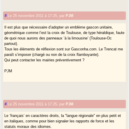
#
Le 25 novembre 2011 à 17:25
,
par
PJM
Il est plus que nécessaire d’adopter un emblème gascon unitaire,
géométrique comme l’est la croix de Toulouse, de type héraldique, faute
de quoi nous aurons des panneaux ’à la limousine’ (Toulouse-Oc
partout).
Tous les éléments de réflexion sont sur Gasconha.com. Le Trencat me
paraît s’imposer (chargé ou non de la croix flamboyante).
Qui peut contacter les mairies préventivement ?
PJM
#
Le 25 novembre 2011 à 17:25
,
par
PJM
Le ’français’ en caractères droits, la "langue régionale" en plus petit et
en italiques, comme pour bien signaler les rapports de force et les
statuts moraux des idiomes.