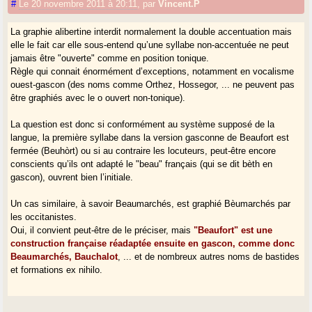
#
Le 20 novembre 2011 à 20:11
,
par
Vincent.P
La graphie alibertine interdit normalement la double accentuation mais
elle le fait car elle sous-entend qu’une syllabe non-accentuée ne peut
jamais être "ouverte" comme en position tonique.
Règle qui connait énormément d’exceptions, notamment en vocalisme
ouest-gascon (des noms comme Orthez, Hossegor, ... ne peuvent pas
être graphiés avec le o ouvert non-tonique).
La question est donc si conformément au système supposé de la
langue, la première syllabe dans la version gasconne de Beaufort est
fermée (Beuhòrt) ou si au contraire les locuteurs, peut-être encore
conscients qu’ils ont adapté le "beau" français (qui se dit bèth en
gascon), ouvrent bien l’initiale.
Un cas similaire, à savoir Beaumarchés, est graphié Bèumarchés par
les occitanistes.
Oui, il convient peut-être de le préciser, mais
"Beaufort" est une
construction française réadaptée ensuite en gascon, comme donc
Beaumarchés, Bauchalot
, ... et de nombreux autres noms de bastides
et formations ex nihilo.