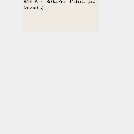
Ràdio País · ReGasPros : L'adressatge a
Cerons (…)