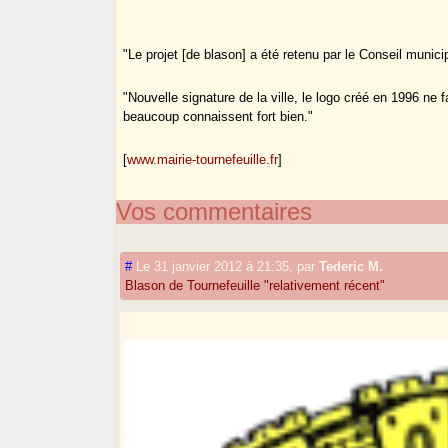
"Le projet [de blason] a été retenu par le Conseil munici
"Nouvelle signature de la ville, le logo créé en 1996 ne 
beaucoup connaissent fort bien."
[
www.mairie-tournefeuille.fr
]
Vos commentaires
#
Le 31 janvier 2012 à 21:35
,
par
Tederic M.
Blason de Tournefeuille "relativement récent"