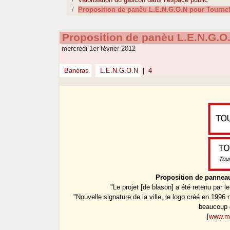
Proposition de panèu L.E.N.G.O.N pour Tournef
Proposition de panèu L.E.N.G.O.
mercredi 1er février 2012
Banèras
L.E.N.G.O.N
|
4
Proposition de panneau
"Le projet [de blason] a été retenu par l
"Nouvelle signature de la ville, le logo créé en 1996
beaucoup c
[
www.mai