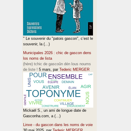
" Le souvenir du "patois gascon", c’est le
souvenir, la (…)
Municipales 2026 : chic de gascon dens
los noms de lista
(hère) tchic de gascoûn dén lous noums
de liste !
5 mars
, par
Tederic MERGER
Mickaël S., un ami de longue date de
Gasconha.com, a (…)
Linxe - du gascon dans les noms de voie
30 mai 2025
, par
Tederic MERGER