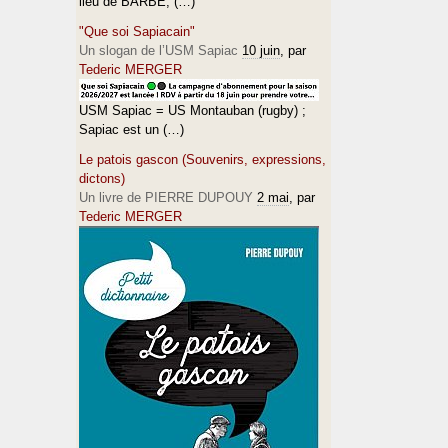
lieu de BARBÈ, (…)
"Que soi Sapiacain"
Un slogan de l’USM Sapiac
10 juin
, par
Tederic MERGER
USM Sapiac = US Montauban (rugby) ;
Sapiac est un (…)
Le patois gascon (Souvenirs, expressions,
dictons)
Un livre de PIERRE DUPOUY
2 mai
, par
Tederic MERGER