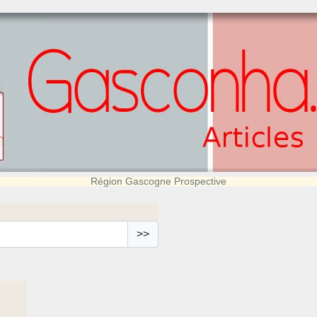
Région Gascogne Prospective
>>