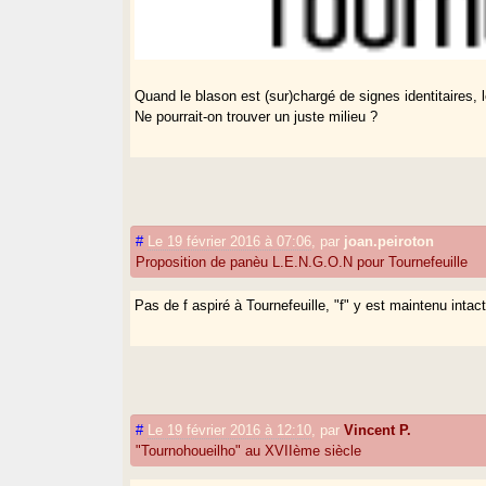
Quand le blason est (sur)chargé de signes identitaires, le
Ne pourrait-on trouver un juste milieu ?
#
Le 19 février 2016 à 07:06
,
par
joan.peiroton
Proposition de panèu L.E.N.G.O.N pour Tournefeuille
Pas de f aspiré à Tournefeuille, "f" y est maintenu intact
#
Le 19 février 2016 à 12:10
,
par
Vincent P.
"Tournohoueilho" au XVIIème siècle