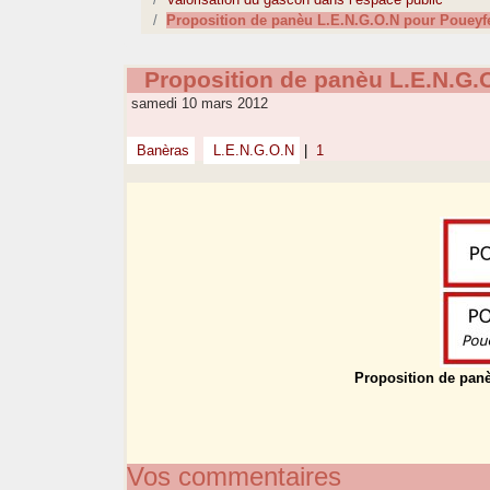
Proposition de panèu L.E.N.G.O.N pour Poueyf
Proposition de panèu L.E.N.G.
samedi 10 mars 2012
Banèras
L.E.N.G.O.N
|
1
Proposition de pan
Vos commentaires