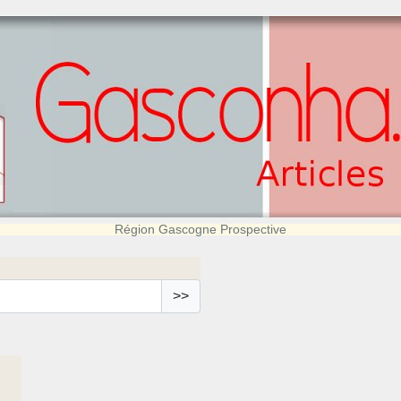
Région Gascogne Prospective
>>