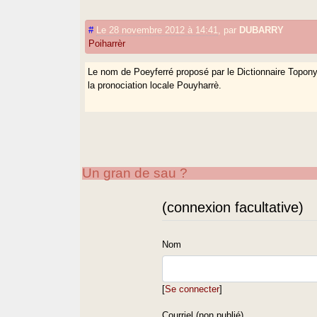
#
Le 28 novembre 2012 à 14:41
,
par
DUBARRY
Poiharrèr
Le nom de Poeyferré proposé par le Dictionnaire Topo
la pronociation locale Pouyharrè.
Un gran de sau ?
(connexion facultative)
Nom
[
Se connecter
]
Courriel (non publié)