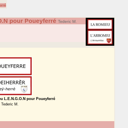
erré
O.N pour Poueyferré
Tederic M.
èu L.E.N.G.O.N pour Poueyferré
Tederic M.