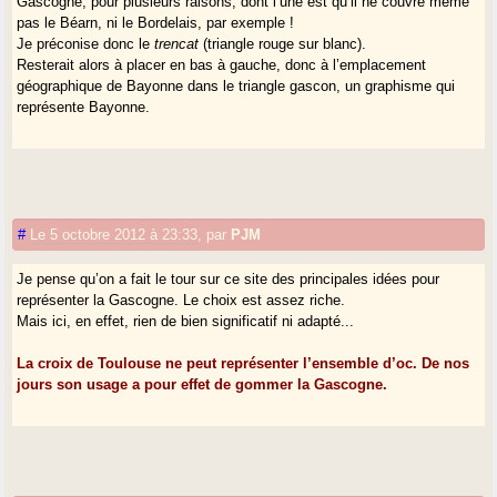
Gascogne, pour plusieurs raisons, dont l’une est qu’il ne couvre même
pas le Béarn, ni le Bordelais, par exemple !
Je préconise donc le
trencat
(triangle rouge sur blanc).
Resterait alors à placer en bas à gauche, donc à l’emplacement
géographique de Bayonne dans le triangle gascon, un graphisme qui
représente Bayonne.
#
Le 5 octobre 2012 à 23:33
,
par
PJM
Je pense qu’on a fait le tour sur ce site des principales idées pour
représenter la Gascogne. Le choix est assez riche.
Mais ici, en effet, rien de bien significatif ni adapté...
La croix de Toulouse ne peut représenter l’ensemble d’oc. De nos
jours son usage a pour effet de gommer la Gascogne.