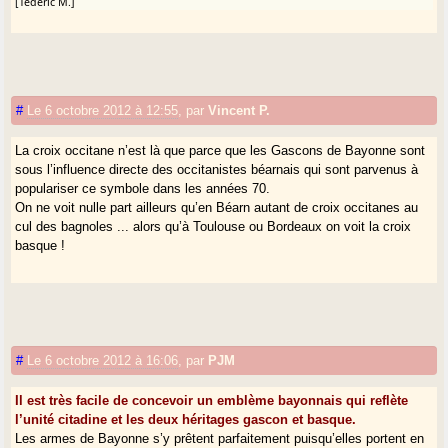
[Tederic M.]
#
Le 6 octobre 2012 à 12:55
,
par
Vincent P.
La croix occitane n’est là que parce que les Gascons de Bayonne sont
sous l’influence directe des occitanistes béarnais qui sont parvenus à
populariser ce symbole dans les années 70.
On ne voit nulle part ailleurs qu’en Béarn autant de croix occitanes au
cul des bagnoles ... alors qu’à Toulouse ou Bordeaux on voit la croix
basque !
#
Le 6 octobre 2012 à 16:06
,
par
PJM
Il est très facile de concevoir un emblème bayonnais qui reflète
l’unité citadine et les deux héritages gascon et basque.
Les armes de Bayonne s’y prêtent parfaitement puisqu’elles portent en