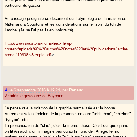
particulier du gascon !
Au passage je signale ce document sur l’étymologie de la maison de
Mitterrand à Soustons et les considérations sur le "son" du tch de
Latche. (Je ne l’ai pas lu en intégralité)
http://www.soustons-noms-lieux.fr/wp-
content/uploads/60%20autres%20notes%20et%20publications/latche-
borda-110608-v3-copie.pdf
#
Le 6 septembre 2016 à 19:24
,
par
Renaud
Académie gascoune de Bayonne
Je pense que la solution de la graphie normalisée est la bonne...
Autrement selon l’origine de la personne, on aura "tchitchon", "chichon"
"tyityon", etc...
La prononciation de "chic", c’est la même chose. C’est sûr que quand
on lit Arnaudin, on n’imagine pas qu’au fin fond de l’Ariège, le mot