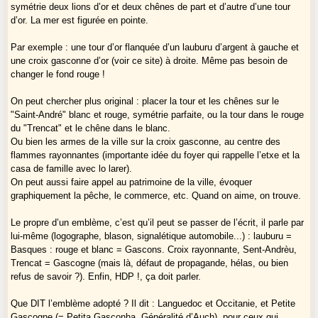
symétrie deux lions d’or et deux chênes de part et d’autre d’une tour
d’or. La mer est figurée en pointe.
Par exemple : une tour d’or flanquée d’un lauburu d’argent à gauche et
une croix gasconne d’or (voir ce site) à droite. Même pas besoin de
changer le fond rouge !
On peut chercher plus original : placer la tour et les chênes sur le
"Saint-André" blanc et rouge, symétrie parfaite, ou la tour dans le rouge
du "Trencat" et le chêne dans le blanc.
Ou bien les armes de la ville sur la croix gasconne, au centre des
flammes rayonnantes (importante idée du foyer qui rappelle l’etxe et la
casa de famille avec lo larer).
On peut aussi faire appel au patrimoine de la ville, évoquer
graphiquement la pêche, le commerce, etc. Quand on aime, on trouve.
Le propre d’un emblème, c’est qu’il peut se passer de l’écrit, il parle par
lui-même (logographe, blason, signalétique automobile...) : lauburu =
Basques : rouge et blanc = Gascons. Croix rayonnante, Sent-Andrèu,
Trencat = Gascogne (mais là, défaut de propagande, hélas, ou bien
refus de savoir ?). Enfin, HDP !, ça doit parler.
Que DIT l’emblème adopté ? Il dit : Languedoc et Occitanie, et Petite
Gascogne (= Petita Gasconha, Généralité d’Auch), pour ceux qui