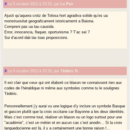
#
Le 5 octobre 2012 à 23:33
,
par
Lo Peir
Ajusti qu’aquera crotz de Tolosa hort agradiva solide qu’es ua
monstruositat geograficament istoricamemt a Baiona.
Compreni pas ua tau causida.
Error, innocencia, flaquer, oportunisme ? T’ac sei ?
Sui d’acord dab las toas proposicions.
#
Le 5 octobre 2012 à 23:33
,
par
Tédéric D.
Il est clair que ceux qui ont élaboré ce blason ne connaissent rien aux
codes de l’héraldique ni même aux symboles comme tu le soulignes
Tédéric.
Personnellement j’y aurai vu une logique d’y inclure un symbole Basque
et gascon plutôt que la croix occitane car Bayonne a les deux identités.
Mais c’est comme tout, réaliser un blason ou un logo surtout pour une
"académie", c’est un métier et en aucun cas c’est anodin… Si la croix
languedocienne est là, il y a certainement une bonne raison !...