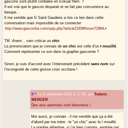
gascons sont plutôt cordiales en Eskual Herri. ?
Il est vrai que le gascon disparait et ne fait pas concurrence au
basque...
Il me semble que G Saint Gaudens a mis ce lien dans cette
conversation mais impossible de se connecter
http://www.gasconha.com/spip.php?article2183#forum72984
TM :
Anem... vam criticar un
chic
La prononciation que je connais de
un chic
est celle d’un
t mouillé
.
Comment représenter ce son dans la graphie gasconne ?
Sinon, je suis d’accord avec l’intervenant précédent
sans nom
sur
l’incongruité de cette grosse croix occitane !
#
^
Le 3 septembre 2016 à 17:00
,
par
Tederic
MERGER
Des avis autorisés sont bienvenus !
Moi aussi, je connais - il me semble que ça a été
d’abord par ma mère - le "un chic" avec le t mouillé.
La graphie alibertine, si j’ai bien compris, englobe par