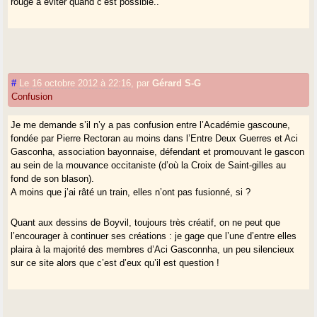
rouge à éviter quand c’est possible..
Banèras pour la Gascogne
#
Le 16 octobre 2012 à 22:16
,
par
Gérard S-G
Confusion
Je me demande s’il n’y a pas confusion entre l’Académie gascoune,
fondée par Pierre Rectoran au moins dans l’Entre Deux Guerres et Aci
Gasconha, association bayonnaise, défendant et promouvant le gascon
au sein de la mouvance occitaniste (d’où la Croix de Saint-gilles au
fond de son blason).
A moins que j’ai râté un train, elles n’ont pas fusionné, si ?
Quant aux dessins de Boyvil, toujours très créatif, on ne peut que
l’encourager à continuer ses créations : je gage que l’une d’entre elles
plaira à la majorité des membres d’Aci Gasconnha, un peu silencieux
sur ce site alors que c’est d’eux qu’il est question !