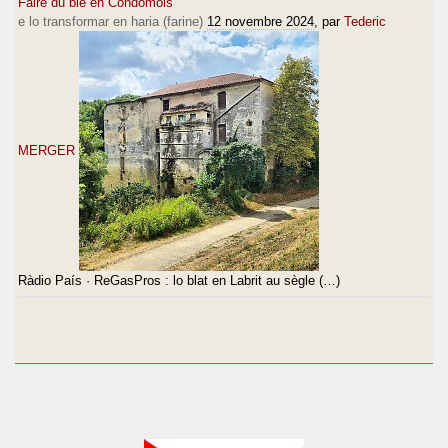
Faire du blé en Condomois
e lo transformar en haria (farine)
12 novembre 2024
, par
Tederic
MERGER
Ràdio País · ReGasPros : lo blat en Labrit au sègle (…)