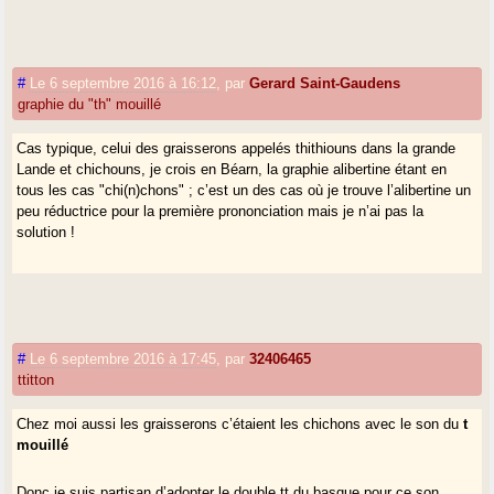
#
Le 6 septembre 2016 à 16:12
,
par
Gerard Saint-Gaudens
graphie du "th" mouillé
Cas typique, celui des graisserons appelés thithiouns dans la grande
Lande et chichouns, je crois en Béarn, la graphie alibertine étant en
tous les cas "chi(n)chons" ; c’est un des cas où je trouve l’alibertine un
peu réductrice pour la première prononciation mais je n’ai pas la
solution !
#
Le 6 septembre 2016 à 17:45
,
par
32406465
ttitton
Chez moi aussi les graisserons c’étaient les chichons avec le son du
t
mouillé
Donc je suis partisan d’adopter le double tt du basque pour ce son