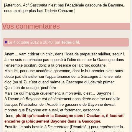
[Attention,
Aci Gasconha
n’est pas l’Académie gascoune de Bayonne,
nous explique plus bas Tederic Cahuzac.]
Vos commentaires
#
Le 4 octobre 2012 à 20:40
,
par
Tederic M.
Anem... vam criticar un chic, dens l’idea de prepausar miélher, segur !
Je ne suis en principe pas opposé à l’idée de situer la Gascogne dans
l’ensemble occitan, donc à la présence de la croix occitane.
Mais ici, pour une académie gasconne, dont le but premier n’est sans
doute pas d’insister sur l’appartenance de la Gascogne à l’ensemble
d’oc (ou si ?), c’est quand même la Gascogne qui devrait primer.
Question de dosage, peut-être...
Mais ce qui manque cruellement, à mon avis, c’est... Bayonne !
A l’heure où Bayonne est généralement considérée comme une ville
basque, l’illustration de l’Académie gasconne de Bayonne devrait
montrer que Bayonne est aussi, et fortement, gasconne.
Donc,
plutôt qu’encadrer la Gascogne dans l’Occitanie, il faudrait
encadrer graphiquement Bayonne dans la Gascogne.
Ensuite, je suis hostile à
l’escuarterat
(l’écartelé !) pour représenter la