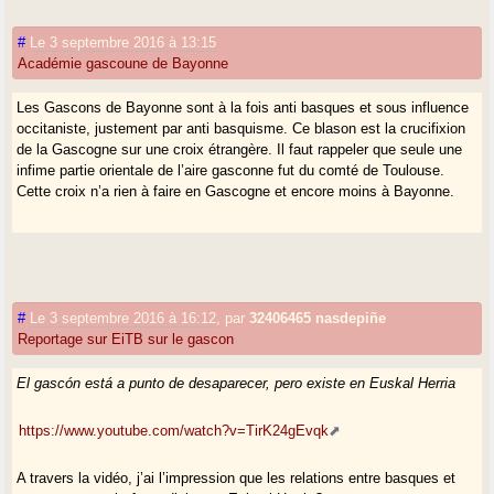
#
Le 3 septembre 2016 à 13:15
Académie gascoune de Bayonne
Les Gascons de Bayonne sont à la fois anti basques et sous influence
occitaniste, justement par anti basquisme. Ce blason est la crucifixion
de la Gascogne sur une croix étrangère. Il faut rappeler que seule une
infime partie orientale de l’aire gasconne fut du comté de Toulouse.
Cette croix n’a rien à faire en Gascogne et encore moins à Bayonne.
#
Le 3 septembre 2016 à 16:12
,
par
32406465 nasdepiñe
Reportage sur EiTB sur le gascon
El gascón está a punto de desaparecer, pero existe en Euskal Herria
https://www.youtube.com/watch?v=TirK24gEvqk
A travers la vidéo, j’ai l’impression que les relations entre basques et