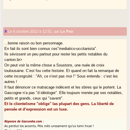
#
Le 6 octobre 2012 à 12:51
,
par
Lo Peir
...bonne raison ou bon personnage.
En fait ils sont bien connus ces"mediatico-occitanista".
Ils sévissent un peu partout pour rester les petits notables du
canton.br>
On peut voir la même chose a Soustons, une nuée de croix
toulousaine. C’est fou cette histoire. Et quand on fait la remarque de
cette incongruité : "Ah, ce n’est pas moi !" Sous entendu : c’est les
autres !
Il faut dénoncer ce matracage indécent et les sbires qui le portent. La
Gascogne n’a pas "d idéologie". Elle toujours menée par ses notables,
petits et grands, ceux qui "savent".
Et le clientelisme "oblige" las plupart des gens. La liberté de
pensée et d’expression est un luxe.
Réponse de Gasconha.com :
As perdut los accents, Pèir, mès urosament qu’us torni hicar !