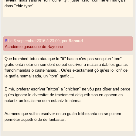
revient, mais sans le "tch" ou le "ty", juste "chic" comme en français
dans "chic type"...
#
Le 6 septembre 2016 à 23:09
,
par
Renaud
Académie gascoune de Bayonne
Que bromberí totun atau que lo "tt" basco n’es pas sonqu’un "torn"
grafic entà notar un son dont se pòt escríver a malaisa dab les grafias
franchimandas o castelhanas... Qu’es exactament çò qu’es lo "ch" de
le grafia normalisada, un "torn" grafic,...
E mè, preferar escríver "ttitton" a "chichon" ne vòu pas díser arré percè
qu’es ignorar le diversitat de tractament de’queth son en gascon en
notantz un localisme com estantz le nòrma.
Au mens que vulhin escríver en ua grafia felibrejanta on se puirem
permèter aqueth òrde de fantasias.