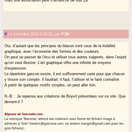
mais une association peut s’affranchir de tout ça.
#
Le 6 octobre 2012 à 19:22
,
par
PJM
Oui, d’autant que les principes du blason sont ceux de la lisibilité
graphique, avec l’économie des formes et des couleurs.
On peut se passer de l’écu et utiliser tous autres supports, dans l’esprit
qu’on veut illustrer. L’art graphique offre une infinité de moyens
d’expression.
Le répertoire gascon existe, il est suffisamment varié pour que chacun
y trouve son compte. Il faudrait, il faut, l’utiliser et le faire connaître.
À partir de quelques motifs simples, on peut aller loin.
N.-B. : Je repense aux créations de Boyvil présentées sur ce site. Que
devient-il ?
Réponse de Gasconha.com :
La rubrique "Baneras" attend vos créations sous forme de fichiers image à
adresser à "bibi" (tederic@gascona.com, ou tederic.merger@gmail.com pour les
gros fichiers)...