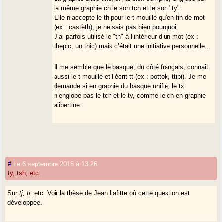
la même graphie ch le son tch et le son "ty".
Elle n’accepte le th pour le t mouillé qu’en fin de mot
(ex : castèth), je ne sais pas bien pourquoi.
J’ai parfois utilisé le "th" à l’intérieur d’un mot (ex :
thepic, un thic) mais c’était une initiative personnelle...
Il me semble que le basque, du côté français, connait
aussi le t mouillé et l’écrit tt (ex : pottok, ttipi). Je me
demande si en graphie du basque unifié, le tx
n’englobe pas le tch et le ty, comme le ch en graphie
alibertine.
#
Le 6 septembre 2016 à 13:26
ty, tsh, etc.
Sur
tj, ti,
etc. Voir la thèse de Jean Lafitte où cette question est
développée.