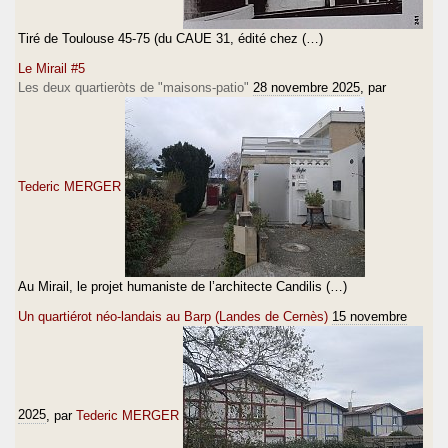
Tiré de Toulouse 45-75 (du CAUE 31, édité chez (…)
Le Mirail #5
Les deux quartieròts de "maisons-patio"
28 novembre 2025
, par
Tederic MERGER
Au Mirail, le projet humaniste de l’architecte Candilis (…)
Un quartiérot néo-landais au Barp (Landes de Cernès)
15 novembre
2025
, par
Tederic MERGER