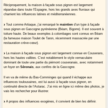
Réciproquement, la maison à façade sous pignon est largement
répandue dans toute l’Espagne, hors les grands axes fluviaux qui
charrient les influences latines et méditerranéennes.
Tout comme Artiaque, j’ai remarqué le
maintien
d’un type à façade
sous pignon en Gascogne pyrénéenne (Béarn, Bigorre). Il est souvent à
toiture haute. De beaux exemples à colombages sont connus en Béarn
(la fameuse maison Toulet de Taron, récemment massacrée par une
restauration crève-cœur).
La maison à façade sous pignon est largement connue en Couserans,
hors les hautes vallées. C’est notablement le style vernaculaire
dominant de toute une partie du piémont couseranais, avec notamment
un foyer en
Séronais
, aux confins de la Gascogne.
Il en va de même du Bas-Comminges qui quand il échappe aux
influences toulousaines, est lui aussi à façade sous pignon, en
continuité directe de l’Astarac. J’ai mis en ligne ici même des photos, je
vais les rechercher pour illustrer.
A propos des influences exogènes, il convient de bien les définir.