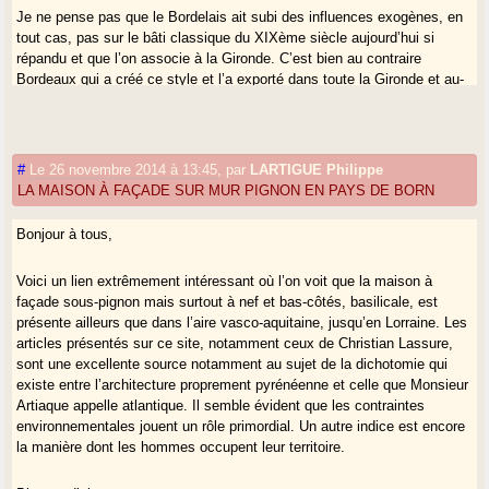
Je ne pense pas que le Bordelais ait subi des influences exogènes, en
tout cas, pas sur le bâti classique du XIXème siècle aujourd’hui si
répandu et que l’on associe à la Gironde. C’est bien au contraire
Bordeaux qui a créé ce style et l’a exporté dans toute la Gironde et au-
delà en Lot-et-Garonne, et bien évidemment dans les Charentes, avec à
chaque fois des adaptations locales.
Les influences exogènes en Bordelais se font évidemment sentir en
#
Le 26 novembre 2014 à 13:45
,
par
LARTIGUE Philippe
revanche en Entre-deux-Mers, encore que j’ai détecté des maisons à
LA MAISON À FAÇADE SUR MUR PIGNON EN PAYS DE BORN
façade sous pignon, que je vais proposer ci-après. Il en va de même en
Médoc qui a adopté la maison que je dis vendéenne à défaut d’un
Bonjour à tous,
meilleur terme : petite maison basse sans étage. Les maisons à façade
sous pignon du Médoc ont été relégués comme granges. Elles sont
Voici un lien extrêmement intéressant où l’on voit que la maison à
aujourd’hui rarissimes.
façade sous-pignon mais surtout à nef et bas-côtés, basilicale, est
présente ailleurs que dans l’aire vasco-aquitaine, jusqu’en Lorraine. Les
L’autre grande influence exogène, c’est Toulouse, assez notablement,
articles présentés sur ce site, notamment ceux de Christian Lassure,
mais cette influence cesse assez vite dès que l’on quitte la vallée de la
sont une excellente source notamment au sujet de la dichotomie qui
Garonne : le contraste entre Auvillar et les villages lomagnols dans les
existe entre l’architecture proprement pyrénéenne et celle que Monsieur
coteaux est saisissant.
Artiaque appelle atlantique. Il semble évident que les contraintes
environnementales jouent un rôle primordial. Un autre indice est encore
la manière dont les hommes occupent leur territoire.