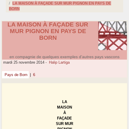
LA MAISON À FAÇADE SUR MUR PIGNON EN PAYS DE
BORN
LA MAISON À FAÇADE SUR
MUR PIGNON EN PAYS DE
BORN
en compagnie de quelques exemples d’autres pays vascons
mardi 25 novembre 2014
-
Halip Lartiga
Pays de Born
|
6
LA
MAISON
À
FAÇADE
SUR MUR