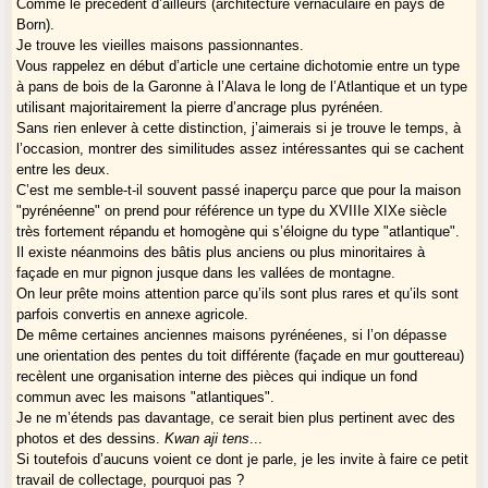
Comme le précédent d’ailleurs (architecture vernaculaire en pays de
Born).
Je trouve les vieilles maisons passionnantes.
Vous rappelez en début d’article une certaine dichotomie entre un type
à pans de bois de la Garonne à l’Alava le long de l’Atlantique et un type
utilisant majoritairement la pierre d’ancrage plus pyrénéen.
Sans rien enlever à cette distinction, j’aimerais si je trouve le temps, à
l’occasion, montrer des similitudes assez intéressantes qui se cachent
entre les deux.
C’est me semble-t-il souvent passé inaperçu parce que pour la maison
"pyrénéenne" on prend pour référence un type du XVIIIe XIXe siècle
très fortement répandu et homogène qui s’éloigne du type "atlantique".
Il existe néanmoins des bâtis plus anciens ou plus minoritaires à
façade en mur pignon jusque dans les vallées de montagne.
On leur prête moins attention parce qu’ils sont plus rares et qu’ils sont
parfois convertis en annexe agricole.
De même certaines anciennes maisons pyrénéenes, si l’on dépasse
une orientation des pentes du toit différente (façade en mur gouttereau)
recèlent une organisation interne des pièces qui indique un fond
commun avec les maisons "atlantiques".
Je ne m’étends pas davantage, ce serait bien plus pertinent avec des
photos et des dessins.
Kwan aji tens
...
Si toutefois d’aucuns voient ce dont je parle, je les invite à faire ce petit
travail de collectage, pourquoi pas ?