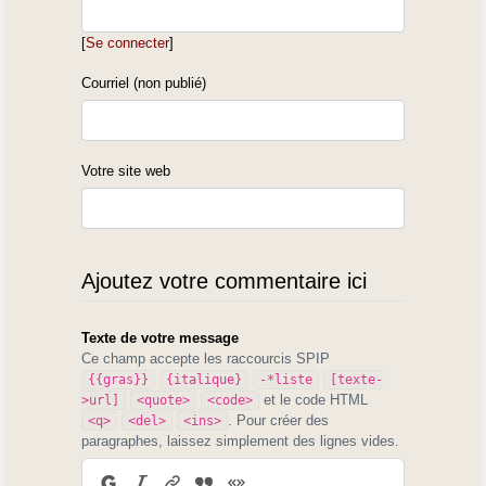
[
Se connecter
]
Courriel (non publié)
Votre site web
Ajoutez votre commentaire ici
Texte de votre message
Ce champ accepte les raccourcis SPIP
{{gras}}
{italique}
-*liste
[texte-
et le code HTML
>url]
<quote>
<code>
. Pour créer des
<q>
<del>
<ins>
paragraphes, laissez simplement des lignes vides.