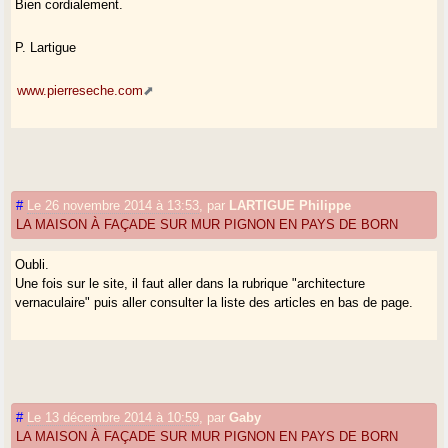
Bien cordialement.
P. Lartigue
www.pierreseche.com
#
Le 26 novembre 2014 à 13:53
,
par
LARTIGUE Philippe
LA MAISON À FAÇADE SUR MUR PIGNON EN PAYS DE BORN
Oubli.
Une fois sur le site, il faut aller dans la rubrique "architecture
vernaculaire" puis aller consulter la liste des articles en bas de page.
#
Le 13 décembre 2014 à 10:59
,
par
Gaby
LA MAISON À FAÇADE SUR MUR PIGNON EN PAYS DE BORN