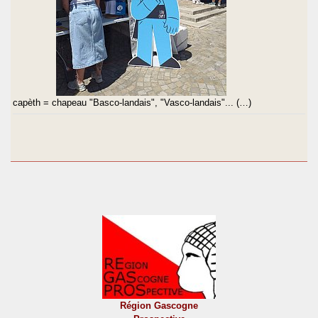
capèth = chapeau "Basco-landais", "Vasco-landais"... (…)
Région Gascogne