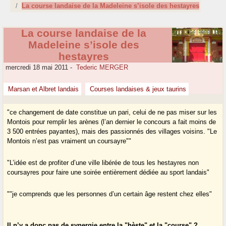
La course landaise de la Madeleine s’isole des hestayres
La course landaise de la
Madeleine s’isole des
hestayres
mercredi 18 mai 2011
-
Tederic MERGER
Marsan et Albret landais
Courses landaises & jeux taurins
"ce changement de date constitue un pari, celui de ne pas miser sur les
Montois pour remplir les arènes (l’an dernier le concours a fait moins de
3 500 entrées payantes), mais des passionnés des villages voisins. "Le
Montois n’est pas vraiment un coursayre""
"L’idée est de profiter d’une ville libérée de tous les hestayres non
coursayres pour faire une soirée entièrement dédiée au sport landais"
""je comprends que les personnes d’un certain âge restent chez elles"
Il n’y a donc pas de synergie entre la "hèste" et la "course" ?