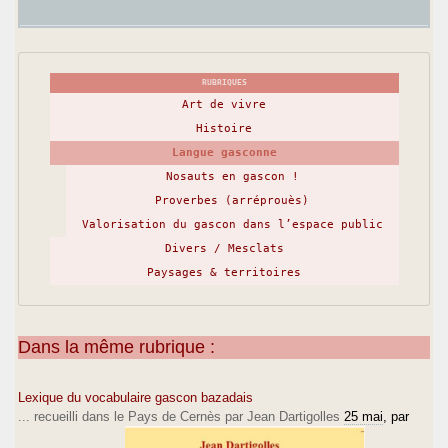
RUBRIQUES
Art de vivre
Histoire
Langue gasconne
Nosauts en gascon !
Proverbes (arréprouès)
Valorisation du gascon dans l’espace public
Divers / Mesclats
Paysages & territoires
Dans la même rubrique :
Lexique du vocabulaire gascon bazadais
... recueilli dans le Pays de Cernès par Jean Dartigolles
25 mai
, par