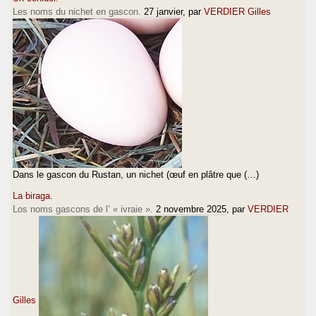
Les noms du nichet en gascon.
27 janvier
, par
VERDIER Gilles
Dans le gascon du Rustan, un nichet (œuf en plâtre que (…)
La biraga.
Los noms gascons de l’ « ivraie ».
2 novembre 2025
, par
VERDIER
Gilles