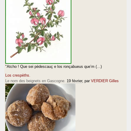
"Atcho ! Que sei pèdescauç e los ronçabueus que’m (…)
Los crespèths.
Le nom des beignets en Gascogne.
19 février
, par
VERDIER Gilles