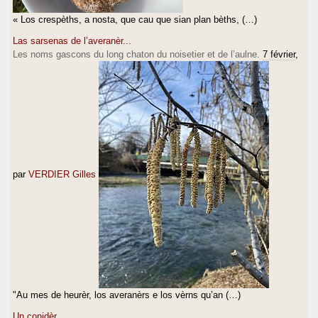
« Los crespèths, a nosta, que cau que sian plan bèths, (…)
Las sarsenas de l’averanèr...
Les noms gascons du long chaton du noisetier et de l’aulne.
7 février
,
par
VERDIER Gilles
"Au mes de heurèr, los averanèrs e los vèrns qu’an (…)
Un conidèr.