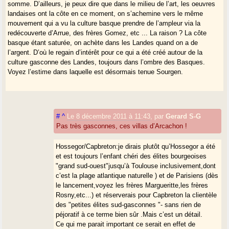
somme. D’ailleurs, je peux dire que dans le milieu de l’art, les oeuvres
landaises ont la côte en ce moment, on s’achemine vers le même
mouvement qui a vu la culture basque prendre de l’ampleur via la
redécouverte d’Arrue, des frères Gomez, etc ... La raison ? La côte
basque étant saturée, on achète dans les Landes quand on a de
l’argent. D’où le regain d’intérêt pour ce qui a été créé autour de la
culture gasconne des Landes, toujours dans l’ombre des Basques.
Voyez l’estime dans laquelle est désormais tenue Sourgen.
#
^
Le 8 décembre 2011 à 11:43
,
par
Gerard S-G
Pas très gasconnes, ces villas d’Arcachon !
Hossegor/Capbreton:je dirais plutôt qu’Hossegor a été
et est toujours l’enfant chéri des élites bourgeoises
"grand sud-ouest"jusqu’à Toulouse inclusivement,dont
c’est la plage atlantique naturelle ) et de Parisiens (dès
le lancement,voyez les frères Margueritte,les frères
Rosny,etc...) et réserverais pour Capbreton la clientèle
des "petites élites sud-gasconnes "- sans rien de
péjoratif à ce terme bien sûr .Mais c’est un détail.
Ce qui me parait important ce serait en effet de