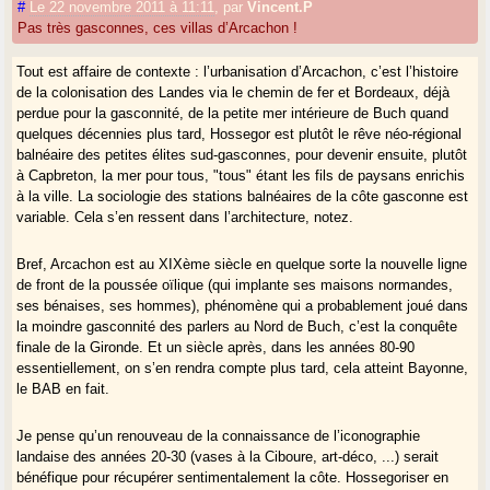
#
Le 22 novembre 2011 à 11:11
,
par
Vincent.P
Pas très gasconnes, ces villas d’Arcachon !
Tout est affaire de contexte : l’urbanisation d’Arcachon, c’est l’histoire
de la colonisation des Landes via le chemin de fer et Bordeaux, déjà
perdue pour la gasconnité, de la petite mer intérieure de Buch quand
quelques décennies plus tard, Hossegor est plutôt le rêve néo-régional
balnéaire des petites élites sud-gasconnes, pour devenir ensuite, plutôt
à Capbreton, la mer pour tous, "tous" étant les fils de paysans enrichis
à la ville. La sociologie des stations balnéaires de la côte gasconne est
variable. Cela s’en ressent dans l’architecture, notez.
Bref, Arcachon est au XIXème siècle en quelque sorte la nouvelle ligne
de front de la poussée oïlique (qui implante ses maisons normandes,
ses bénaises, ses hommes), phénomène qui a probablement joué dans
la moindre gasconnité des parlers au Nord de Buch, c’est la conquête
finale de la Gironde. Et un siècle après, dans les années 80-90
essentiellement, on s’en rendra compte plus tard, cela atteint Bayonne,
le BAB en fait.
Je pense qu’un renouveau de la connaissance de l’iconographie
landaise des années 20-30 (vases à la Ciboure, art-déco, ...) serait
bénéfique pour récupérer sentimentalement la côte. Hossegoriser en