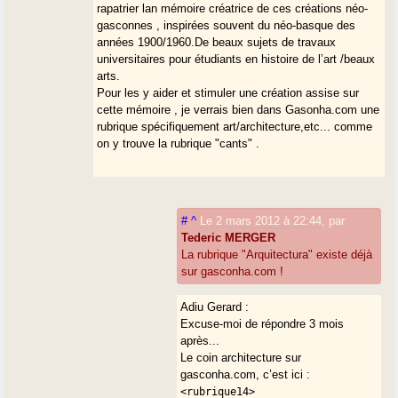
rapatrier lan mémoire créatrice de ces créations néo-
gasconnes , inspirées souvent du néo-basque des
années 1900/1960.De beaux sujets de travaux
universitaires pour étudiants en histoire de l’art /beaux
arts.
Pour les y aider et stimuler une création assise sur
cette mémoire , je verrais bien dans Gasonha.com une
rubrique spécifiquement art/architecture,etc... comme
on y trouve la rubrique "cants" .
#
^
Le 2 mars 2012 à 22:44
,
par
Tederic MERGER
La rubrique "Arquitectura" existe déjà
sur gasconha.com !
Adiu Gerard :
Excuse-moi de répondre 3 mois
après...
Le coin architecture sur
gasconha.com, c’est ici :
<rubrique14>