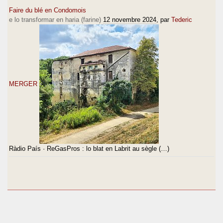
Faire du blé en Condomois
e lo transformar en haria (farine)
12 novembre 2024
, par
Tederic
MERGER
Ràdio País · ReGasPros : lo blat en Labrit au sègle (…)