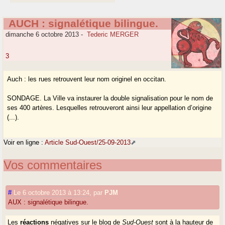
AUCH : signalétique bilingue.
dimanche 6 octobre 2013
-
Tederic MERGER
3
Auch : les rues retrouvent leur nom originel en occitan.
SONDAGE. La Ville va instaurer la double signalisation pour le nom de
ses 400 artères. Lesquelles retrouveront ainsi leur appellation d’origine
(...).
Voir en ligne :
Article Sud-Ouest/25-09-2013
Vos commentaires
#
Le 6 octobre 2013 à 13:24
,
par
PJM
AUX : signalétique bilingue.
Les
réactions
négatives sur le blog de
Sud-Ouest
sont à la hauteur de