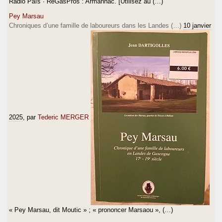
Ràdio País · ReGasPros : Armanhac. [Utilisez au (…)
Pey Marsau
Chroniques d’une famille de laboureurs dans les Landes (…)
10 janvier
2025
, par
Tederic MERGER
« Pey Marsau, dit Moutic » ; « prononcer Marsaou », (…)