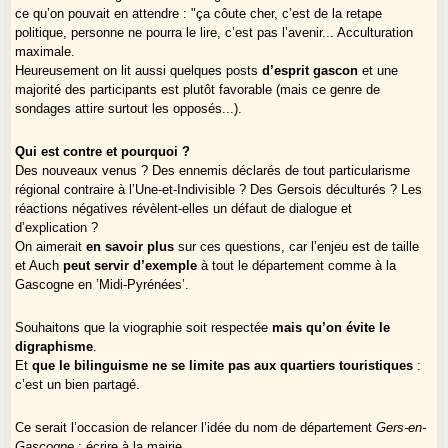
ce qu’on pouvait en attendre : "ça côute cher, c’est de la retape
politique, personne ne pourra le lire, c’est pas l’avenir... Acculturation
maximale.
Heureusement on lit aussi quelques posts
d’esprit gascon
et une
majorité des participants est plutôt favorable (mais ce genre de
sondages attire surtout les opposés...).
Qui est contre et pourquoi ?
Des nouveaux venus ? Des ennemis déclarés de tout particularisme
régional contraire à l’Une-et-Indivisible ? Des Gersois déculturés ? Les
réactions négatives révèlent-elles un défaut de dialogue et
d’explication ?
On aimerait
en savoir plus
sur ces questions, car l’enjeu est de taille
et Auch
peut servir d’exemple
à tout le département comme à la
Gascogne en ’Midi-Pyrénées’.
Souhaitons que la viographie soit respectée
mais qu’on évite le
digraphisme
.
Et
que le bilinguisme ne se limite pas aux quartiers touristiques
:
c’est un bien partagé.
Ce serait l’occasion de relancer l’idée du nom de département
Gers-en-
Gascogne
: écrire à la mairie.