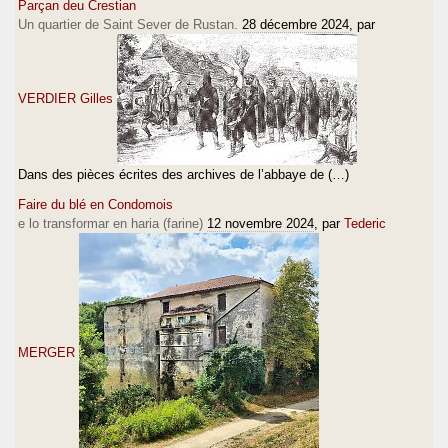
Parçan deu Crestian
Un quartier de Saint Sever de Rustan.
28 décembre 2024
, par
VERDIER Gilles
Dans des pièces écrites des archives de l’abbaye de (…)
Faire du blé en Condomois
e lo transformar en haria (farine)
12 novembre 2024
, par
Tederic
MERGER