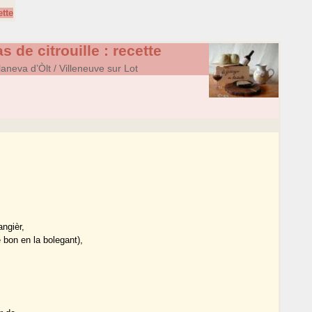
ette
s de citrouille : recette
neva d’Òlt / Villeneuve sur Lot
angièr,
e bon en la bolegant),