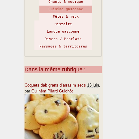
Chants & musique
Cuisine gasconne
Fêtes & jeux
Histoire
Langue gasconne
Divers / Mesclats
Paysages & territoires
Dans la même rubrique :
Coquets dab grans d’arrasim secs
13 juin
,
par
Guilhèm Pilard Guichòt