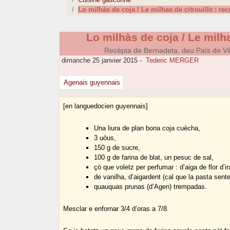
Lo milhàs de coja / Le milhas de citrouille : rec
Lo milhàs de coja / Le milha
Recèpta de Bernadeta, deu País de Vila
dimanche 25 janvier 2015
-
Tederic MERGER
Agenais guyennais
[en languedocien guyennais]
Una liura de plan bona coja cuècha,
3 uòus,
150 g de sucre,
100 g de farina de blat, un pesuc de sal,
çò que voletz per perfumar : d’aiga de flor d’ir
de vanilha, d’aigardent (cal que la pasta sent
quauquas prunas (d’Agen) trempadas.
Mesclar e enfornar 3/4 d’oras a 7/8.