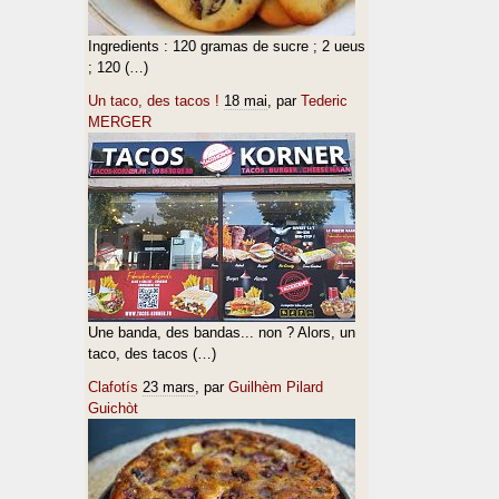
Ingredients : 120 gramas de sucre ; 2 ueus
; 120 (…)
Un taco, des tacos !
18 mai
, par
Tederic
MERGER
Une banda, des bandas... non ? Alors, un
taco, des tacos (…)
Clafotís
23 mars
, par
Guilhèm Pilard
Guichòt