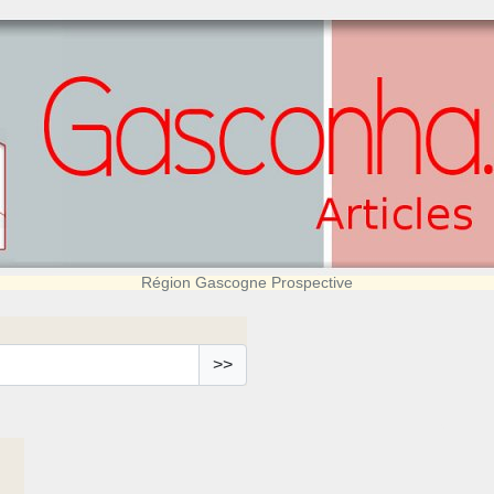
Région Gascogne Prospective
>>