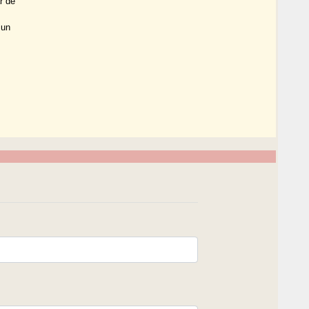
r de
 un