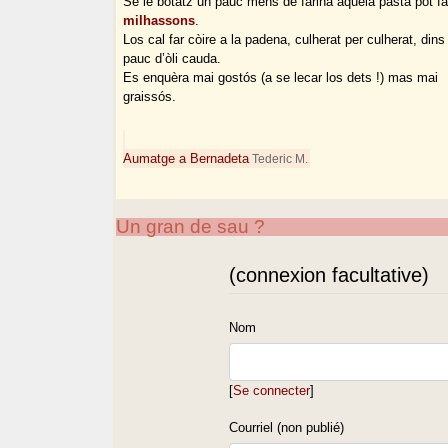
Se ie botatz un pauc mens de farina aquela pasta pòt fa
milhassons
.
Los cal far còire a la padena, culherat per culherat, dins
pauc d’òli cauda.
Es enquèra mai gostós (a se lecar los dets !) mas mai
graissós.
Aumatge a Bernadeta
Tederic M.
Un gran de sau ?
(connexion facultative)
Nom
[
Se connecter
]
Courriel (non publié)