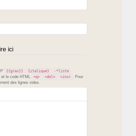
e ici
PIP
{{gras}}
{italique}
-*liste
et le code HTML
. Pour
<q>
<del>
<ins>
ement des lignes vides.