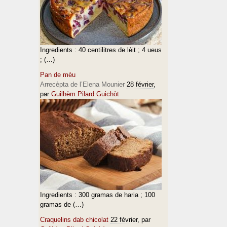
Ingredients : 40 centilitres de lèit ; 4 ueus
; (…)
Pan de mèu
Arrecèpta de l’Elena Mounier
28 février
,
par
Guilhèm Pilard Guichòt
Ingredients : 300 gramas de haria ; 100
gramas de (…)
Craquelins dab chicolat
22 février
, par