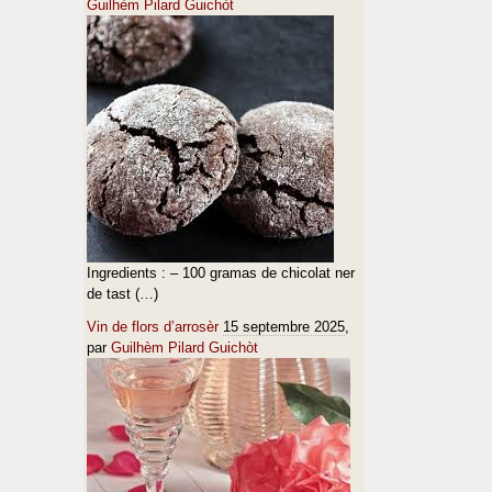
Guilhèm Pilard Guichòt
Ingredients : – 100 gramas de chicolat ner
de tast (…)
Vin de flors d’arrosèr
15 septembre 2025
,
par
Guilhèm Pilard Guichòt