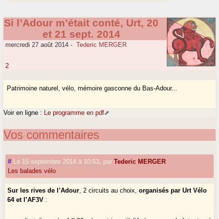
Si l’Adour m’était conté, Urt, 20
et 21 sept. 2014
mercredi 27 août 2014
-
Tederic MERGER
2
Patrimoine naturel, vélo, mémoire gasconne du Bas-Adour...
Voir en ligne :
Le programme en pdf
Vos commentaires
#
Le 15 septembre 2014 à 10:53
,
par
Tederic MERGER
Les balades vélo
Sur les rives de l’Adour
, 2 circuits au choix,
organisés par Urt Vélo
64 et l’AF3V
: