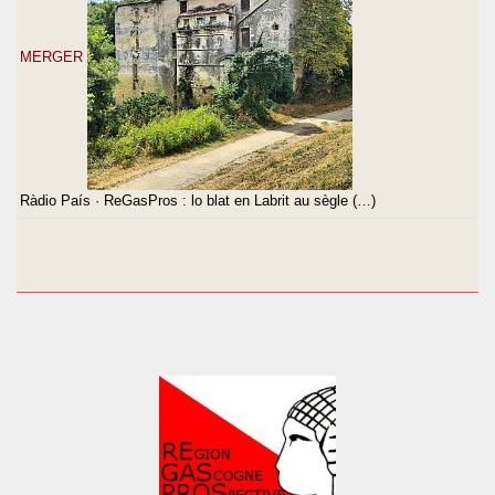
MERGER
Ràdio País · ReGasPros : lo blat en Labrit au sègle (…)