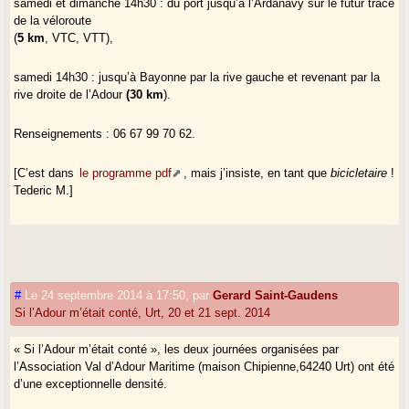
samedi et dimanche 14h30 : du port jusqu’à l’Ardanavy sur le futur tracé
de la véloroute
(
5 km
, VTC, VTT),
samedi 14h30 : jusqu’à Bayonne par la rive gauche et revenant par la
rive droite de l’Adour
(30 km
).
Renseignements : 06 67 99 70 62.
[C’est dans
le programme pdf
, mais j’insiste, en tant que
bicicletaire
!
Tederic M.]
#
Le 24 septembre 2014 à 17:50
,
par
Gerard Saint-Gaudens
Si l’Adour m’était conté, Urt, 20 et 21 sept. 2014
« Si l’Adour m’était conté », les deux journées organisées par
l’Association Val d’Adour Maritime (maison Chipienne,64240 Urt) ont été
d’une exceptionnelle densité.