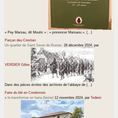
« Pey Marsau, dit Moutic » ; « prononcer Marsaou », (…)
Parçan deu Crestian
Un quartier de Saint Sever de Rustan.
28 décembre 2024
, par
VERDIER Gilles
Dans des pièces écrites des archives de l’abbaye de (…)
Faire du blé en Condomois
e lo transformar en haria (farine)
12 novembre 2024
, par
Tederic