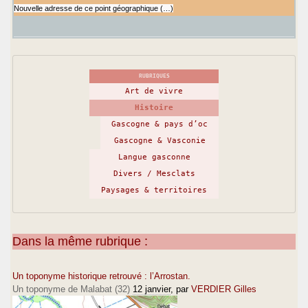
Nouvelle adresse de ce point géographique (…)
RUBRIQUES
Art de vivre
Histoire
Gascogne & pays d’oc
Gascogne & Vasconie
Langue gasconne
Divers / Mesclats
Paysages & territoires
Dans la même rubrique :
Un toponyme historique retrouvé : l’Arrostan.
Un toponyme de Malabat (32)
12 janvier
, par
VERDIER Gilles