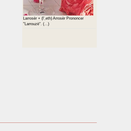
Larrosèr + (l’,eth) Arrosèr Prononcer
"Larrouzè". (…)