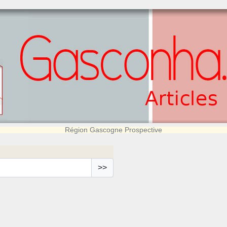
Région Gascogne Prospective
>>