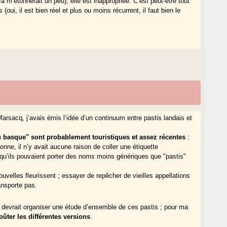
ça m’étonnerait un peu), elle est inappropriée. C’est peut-être tout
ui, il est bien réel et plus ou moins récurrent, il faut bien le
rsacq, j’avais émis l’idée d’un continuum entre pastis landais et
au basque" sont probablement touristiques et assez récentes
:
onne, il n’y avait aucune raison de coller une étiquette
 qu’ils pouvaient porter des noms moins génériques que "pastis"
uvelles fleurissent ; essayer de repêcher de vieilles appellations
ansporte pas.
) devrait organiser une étude d’ensemble de ces pastis ; pour ma
goûter les différentes versions
.