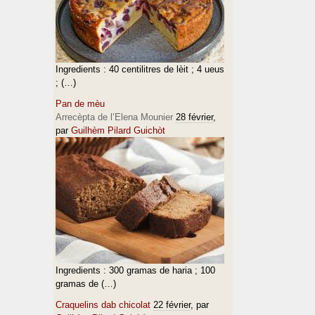
Ingredients : 40 centilitres de lèit ; 4 ueus
; (…)
Pan de mèu
Arrecèpta de l’Elena Mounier
28 février
,
par
Guilhèm Pilard Guichòt
Ingredients : 300 gramas de haria ; 100
gramas de (…)
Craquelins dab chicolat
22 février
, par