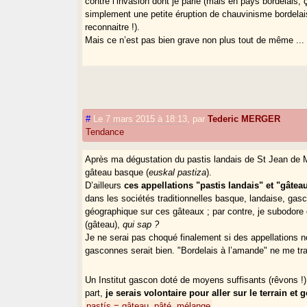
contre l’invasion dont je parle (mais en pays bordelais, 
simplement une petite éruption de chauvinisme bordelais (o
reconnaitre !).
Mais ce n’est pas bien grave non plus tout de même ...
#
Le 7 mars 2015 à 18:13
,
par
Tederic MERGER
Tendance
Après ma dégustation du pastis landais de St Jean de Ma
gâteau basque (
euskal pastiza
).
D’ailleurs
ces appellations "pastis landais" et "gâte
dans les sociétés traditionnelles basque, landaise, gasc
géographique sur ces gâteaux ; par contre, je subodore
(gâteau),
qui sap ?
Je ne serai pas choqué finalement si des appellations no
gasconnes serait bien. "Bordelais à l’amande" ne me tr
Un Institut gascon doté de moyens suffisants (rêvons !
part,
je serais volontaire pour aller sur le terrain et 
pastís = gâteau, pâté, mélange