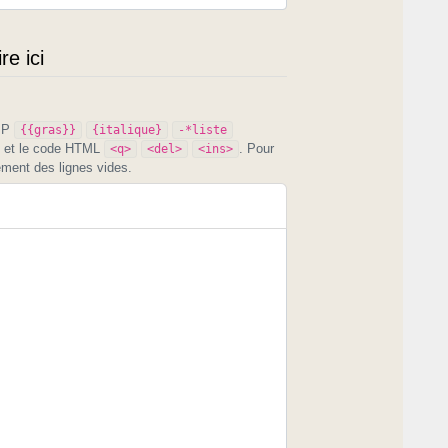
e ici
PIP
{{gras}}
{italique}
-*liste
et le code HTML
. Pour
<q>
<del>
<ins>
ement des lignes vides.