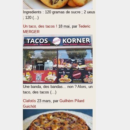
Ingredients : 120 gramas de sucre ; 2 ueus
; 120 (…)
Un taco, des tacos !
18 mai
, par
Tederic
MERGER
Une banda, des bandas... non ? Alors, un
taco, des tacos (…)
Clafotís
23 mars
, par
Guilhèm Pilard
Guichòt