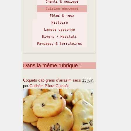
Chants & musique
Cuisine gasconne
Fêtes & jeux
Histoire
Langue gasconne
Divers / Mesclats
Paysages & territoires
Dans la même rubrique :
Coquets dab grans d’arrasim secs
13 juin
,
par
Guilhèm Pilard Guichòt