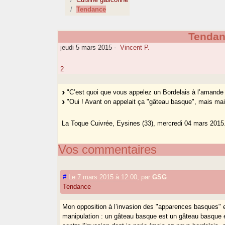
Tendance
Tenda
jeudi 5 mars 2015
-
Vincent P.
2
"C’est quoi que vous appelez un Bordelais à l’amande
"Oui ! Avant on appelait ça "gâteau basque", mais ma
La Toque Cuivrée, Eysines (33), mercredi 04 mars 2015
Vos commentaires
#
Le 7 mars 2015 à 12:00
,
par
GSG
Tendance
Mon opposition à l’invasion des "apparences basques" e
manipulation : un gâteau basque est un gâteau basque et