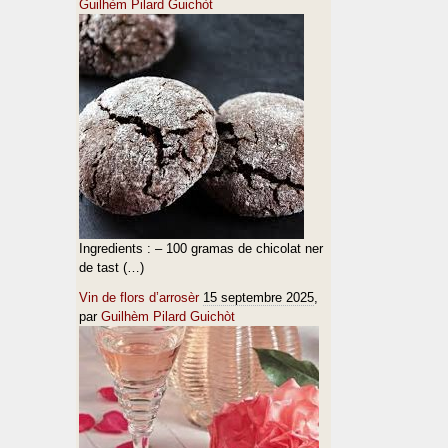
Guilhèm Pilard Guichòt
Ingredients : – 100 gramas de chicolat ner
de tast (…)
Vin de flors d’arrosèr
15 septembre 2025
,
par
Guilhèm Pilard Guichòt