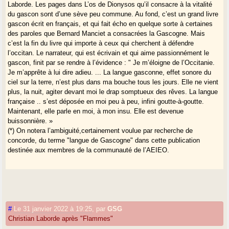
Laborde. Les pages dans L’os de Dionysos qu’il consacre à la vitalité
du gascon sont d’une sève peu commune. Au fond, c’est un grand livre
gascon écrit en français, et qui fait écho en quelque sorte à certaines
des paroles que Bernard Manciet a consacrées la Gascogne. Mais
c’est la fin du livre qui importe à ceux qui cherchent à défendre
l’occitan. Le narrateur, qui est écrivain et qui aime passionnément le
gascon, finit par se rendre à l’évidence : " Je m’éloigne de l’Occitanie.
Je m’apprête à lui dire adieu. ... La langue gasconne, effet sonore du
ciel sur la terre, n’est plus dans ma bouche tous les jours. Elle ne vient
plus, la nuit, agiter devant moi le drap somptueux des rêves. La langue
française .. s’est déposée en moi peu à peu, infini goutte-à-goutte.
Maintenant, elle parle en moi, à mon insu. Elle est devenue
buissonnière. »
(*) On notera l’ambiguité,certainement voulue par recherche de
concorde, du terme "langue de Gascogne" dans cette publication
destinée aux membres de la communauté de l’AEIEO.
#
Le 31 janvier 2022 à 19:25
,
par
GSG
Christian Laborde après "Flammes"