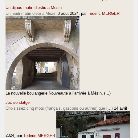
Un dijaus matin d’estiu a Mesin
Un jeudi matin d’été à Mézin
8 août 2024
, par
Tederic MERGER
La nouvelle boulangerie Nouveauté à l’arrivée à Mézin, (…)
Jòc sondatge
Choisissez cinq mots (français, gascons ou autres) que (…)
14 avril
2024
, par
Tederic MERGER