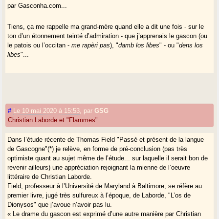
par Gasconha.com...
Tiens, ça me rappelle ma grand-mère quand elle a dit une fois - sur le
ton d’un étonnement teinté d’admiration - que j’apprenais le gascon (ou
le patois ou l’occitan -
me rapèri pas
), "
damb los libes
" - ou "
dens los
libes
"...
#
Le 10 mai 2020 à 15:53
,
par
GSG
Christian Laborde et "Flammes"
Dans l’étude récente de Thomas Field "Passé et présent de la langue
de Gascogne"(*) je relève, en forme de pré-conclusion (pas très
optimiste quant au sujet même de l’étude... sur laquelle il serait bon de
revenir ailleurs) une appréciation rejoignant la mienne de l’oeuvre
littéraire de Christian Laborde.
Field, professeur à l’Université de Maryland à Baltimore, se réfère au
premier livre, jugé très sulfureux à l’époque, de Laborde, "L’os de
Dionysos" que j’avoue n’avoir pas lu.
« Le drame du gascon est exprimé d’une autre manière par Christian