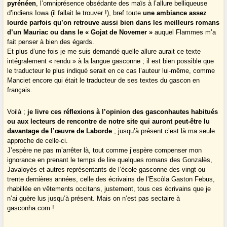
pyrénéen
, l’omniprésence obsédante des maïs à l’allure belliqueuse
d’indiens Iowa (il fallait le trouver !), bref toute
une ambiance assez
lourde parfois qu’on retrouve aussi bien dans les meilleurs romans
d’un Mauriac ou dans le « Gojat de Novemer »
auquel Flammes m’a
fait penser à bien des égards.
Et plus d’une fois je me suis demandé quelle allure aurait ce texte
intégralement « rendu » à la langue gasconne ; il est bien possible que
le traducteur le plus indiqué serait en ce cas l’auteur lui-même, comme
Manciet encore qui était le traducteur de ses textes du gascon en
français.
Voilà ;
je livre ces réflexions à l’opinion des gasconhautes habitués
ou aux lecteurs de rencontre de notre site qui auront peut-être lu
davantage de l’œuvre de Laborde
; jusqu’à présent c’est là ma seule
approche de celle-ci.
J’espère ne pas m’arrêter là, tout comme j’espère compenser mon
ignorance en prenant le temps de lire quelques romans des Gonzalès,
Javaloyès et autres représentants de l’école gasconne des vingt ou
trente dernières années, celle des écrivains de l’Escòla Gaston Febus,
rhabillée en vêtements occitans, justement, tous ces écrivains que je
n’ai guère lus jusqu’à présent. Mais on n’est pas sectaire à
gasconha.com !