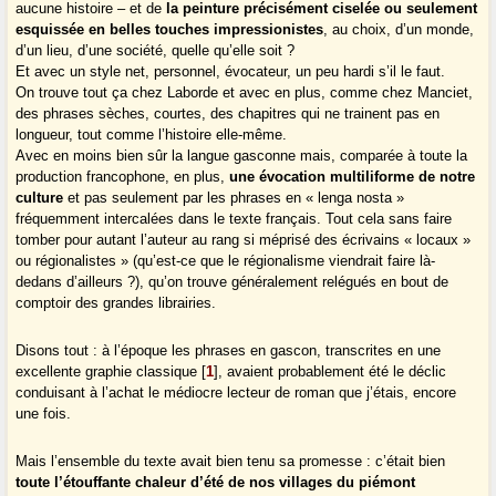
aucune histoire – et de
la peinture précisément ciselée ou seulement
esquissée en belles touches impressionistes
, au choix, d’un monde,
d’un lieu, d’une société, quelle qu’elle soit ?
Et avec un style net, personnel, évocateur, un peu hardi s’il le faut.
On trouve tout ça chez Laborde et avec en plus, comme chez Manciet,
des phrases sèches, courtes, des chapitres qui ne trainent pas en
longueur, tout comme l’histoire elle-même.
Avec en moins bien sûr la langue gasconne mais, comparée à toute la
production francophone, en plus,
une évocation multiliforme de notre
culture
et pas seulement par les phrases en « lenga nosta »
fréquemment intercalées dans le texte français. Tout cela sans faire
tomber pour autant l’auteur au rang si méprisé des écrivains « locaux »
ou régionalistes » (qu’est-ce que le régionalisme viendrait faire là-
dedans d’ailleurs ?), qu’on trouve généralement relégués en bout de
comptoir des grandes librairies.
Disons tout : à l’époque les phrases en gascon, transcrites en une
excellente graphie classique
[
1
]
, avaient probablement été le déclic
conduisant à l’achat le médiocre lecteur de roman que j’étais, encore
une fois.
Mais l’ensemble du texte avait bien tenu sa promesse : c’était bien
toute l’étouffante chaleur d’été de nos villages du piémont