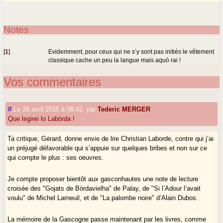
Notes
[
1
]
Evidemment, pour ceux qui ne s’y sont pas initiés le vêtement
classique cache un peu la langue mais aquò rai !
Vos commentaires
#
Le 29 avril 2015 à 09:42
,
par
Tederic MERGER
Que legirei lo Labòrda !
Ta critique, Gérard, donne envie de lire Christian Laborde, contre qui j’ai
un préjugé défavorable qui s’appuie sur quelques bribes et non sur ce
qui compte le plus : ses oeuvres.
Je compte proposer bientôt aux gasconhautes une note de lecture
croisée des "Gojats de Bòrdavielha" de Palay, de "Si l’Adour l’avait
voulu" de Michel Larneuil, et de "La palombe noire" d’Alain Dubos.
La mémoire de la Gascogne passe maintenant par les livres, comme