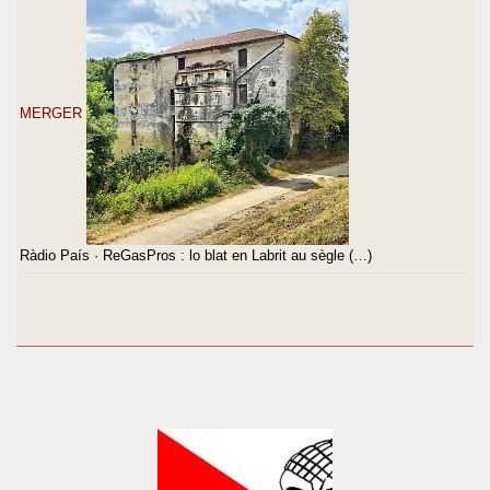
MERGER
Ràdio País · ReGasPros : lo blat en Labrit au sègle (…)