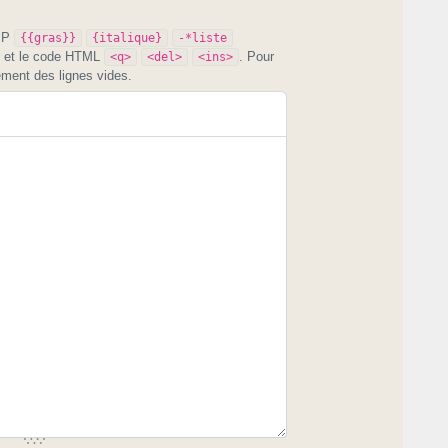
PIP
{{gras}}
{italique}
-*liste
et le code HTML
. Pour
<q>
<del>
<ins>
ement des lignes vides.