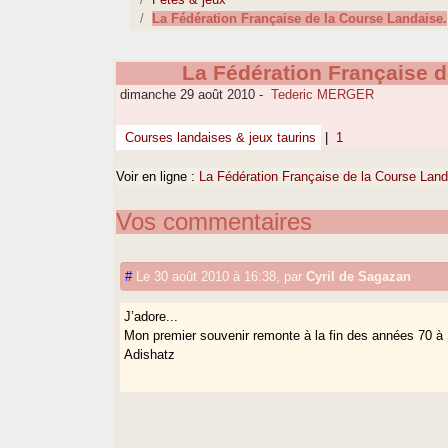
La Fédération Française de la Course Landaise.
La Fédération Française d
dimanche 29 août 2010
-
Tederic MERGER
Courses landaises & jeux taurins
|
1
Voir en ligne :
La Fédération Française de la Course Land
Vos commentaires
#
Le 30 août 2010 à 16:38
,
par
Cyril de Sagazan
J’adore...
Mon premier souvenir remonte à la fin des années 70 à 
Adishatz