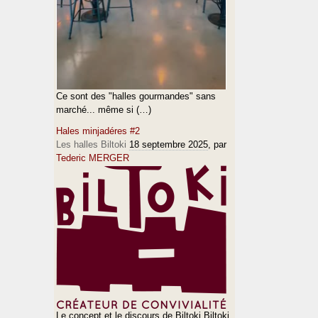
Ce sont des "halles gourmandes" sans
marché... même si (…)
Hales minjadéres #2
Les halles Biltoki
18 septembre 2025
, par
Tederic MERGER
Le concept et le discours de Biltoki Biltoki