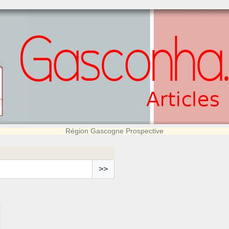
Région Gascogne Prospective
>>