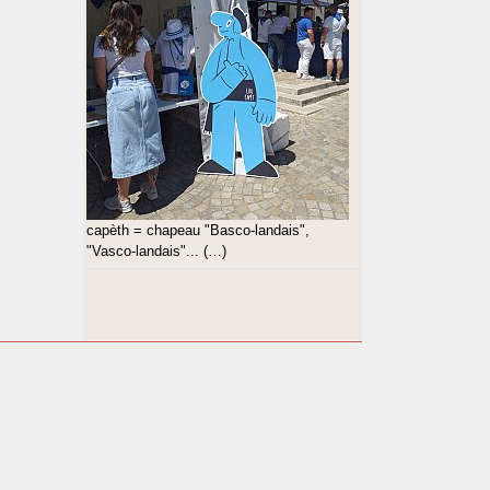
capèth = chapeau "Basco-landais",
"Vasco-landais"... (…)