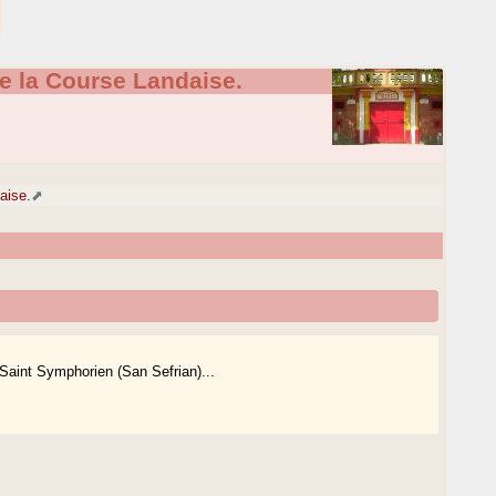
e la Course Landaise.
aise.
Saint Symphorien (San Sefrian)...