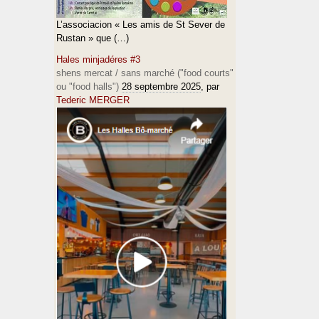
L’associacion « Les amis de St Sever de
Rustan » que (…)
Hales minjadéres #3
shens mercat / sans marché ("food courts"
ou "food halls")
28 septembre 2025
, par
Tederic MERGER