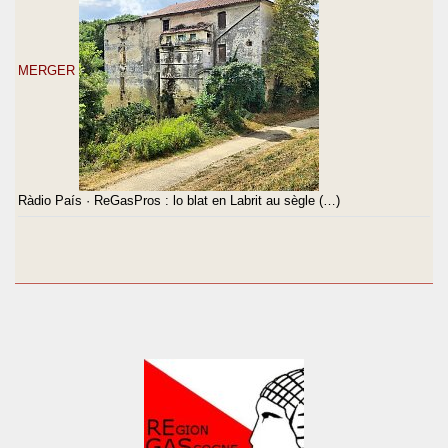
MERGER
Ràdio País · ReGasPros : lo blat en Labrit au sègle (…)