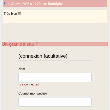
#
Le 30 avril 2005 à 11:20
,
par
Rodolphe
Très bien !!!
Un gran de sau ?
(connexion facultative)
Nom
[
Se connecter
]
Courriel (non publié)