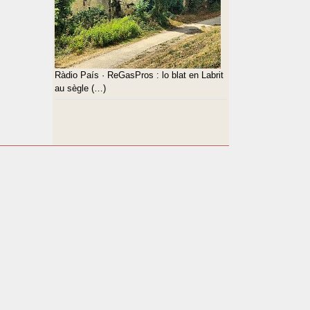
Ràdio País · ReGasPros : lo blat en Labrit
au sègle (…)