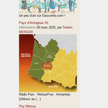
Un peu d’art sur Gasconha.com !
Pays d’Armagnac #1
Délimitation
29 mars 2025
, par
Tederic
MERGER
Ràdio País · ReGasPros : Armanhac.
[Utilisez au (…)
Pey Marsau