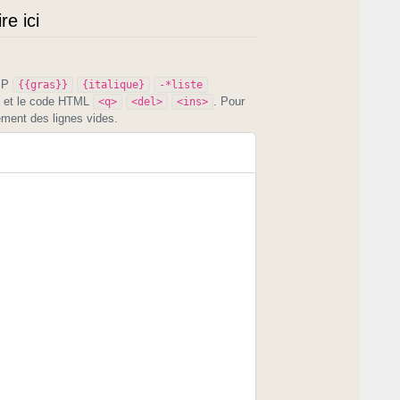
e ici
PIP
{{gras}}
{italique}
-*liste
et le code HTML
. Pour
<q>
<del>
<ins>
ement des lignes vides.