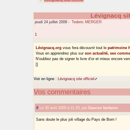
Lévignacq sit
jeudi 24 juillet 2008
-
Tederic MERGER
1
Lévignacq.org
vous fera découvrir tout le
patrimoine h
Vous en apprendrez plus sur
son actualité, ses comm
N’oubliez pas de signer le livre d’or et mieux encore ven
[]
Voir en ligne :
Lévignacq site officiel
Vos commentaires
#
Le 30 avril 2005 à 11:20
,
par
Gascon fanfaron
Sans doute le plus joli village du Pays de Born !