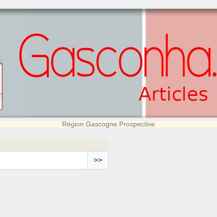
Région Gascogne Prospective
>>