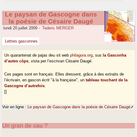
Le paysan de Gascogne dans
la poésie de Césaire Daugé
lundi 20 juillet 2009
-
Tederic MERGER
Lettres gasconnes
Un quarantenat de pajas deu sit web
philagora.org
, sus
la Gasconha
d’autes còps
, vista per l’escrivan Césaire Daugé.
Ces pages sont en français. Elles dressent, grâce à des extraits de
l’écrivain, en gascon écrit "à la française", un
tableau touchant de la
Gascogne d’autrefois
.
[]
Voir en ligne :
Le paysan de Gascogne dans la poésie de Césaire Daugé
Un gran de sau ?