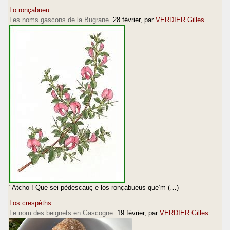
Lo ronçabueu.
Les noms gascons de la Bugrane.
28 février
, par
VERDIER Gilles
"Atcho ! Que sei pèdescauç e los ronçabueus que’m (…)
Los crespèths.
Le nom des beignets en Gascogne.
19 février
, par
VERDIER Gilles