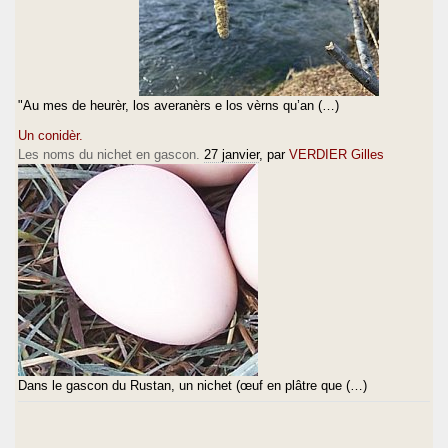
"Au mes de heurèr, los averanèrs e los vèrns qu’an (…)
Un conidèr.
Les noms du nichet en gascon.
27 janvier
, par
VERDIER Gilles
Dans le gascon du Rustan, un nichet (œuf en plâtre que (…)