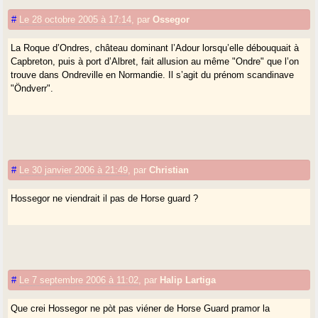
#
Le 28 octobre 2005 à 17:14
,
par
Ossegor
La Roque d’Ondres, château dominant l’Adour lorsqu’elle débouquait à
Capbreton, puis à port d’Albret, fait allusion au même "Ondre" que l’on
trouve dans Ondreville en Normandie. Il s’agit du prénom scandinave
"Öndverr".
#
Le 30 janvier 2006 à 21:49
,
par
Christian
Hossegor ne viendrait il pas de Horse guard ?
#
Le 7 septembre 2006 à 11:02
,
par
Halip Lartiga
Que crei Hossegor ne pòt pas viéner de Horse Guard pramor la