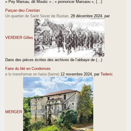
« Pey Marsau, dit Moutic » ; « prononcer Marsaou », (…)
Parçan deu Crestian
Un quartier de Saint Sever de Rustan.
28 décembre 2024
, par
VERDIER Gilles
Dans des pièces écrites des archives de l’abbaye de (…)
Faire du blé en Condomois
e lo transformar en haria (farine)
12 novembre 2024
, par
Tederic
MERGER