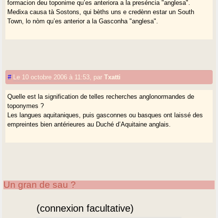
formacion deu toponime qu’es anteriora a la preséncia "anglesa".
Medixa causa tà Sostons, qui bèths uns e credènn estar un South
Town, lo nòm qu’es anterior a la Gasconha "anglesa".
#
Le 10 octobre 2006 à 11:53
,
par
Txatti
Quelle est la signification de telles recherches anglonormandes de
toponymes ?
Les langues aquitaniques, puis gasconnes ou basques ont laissé des
empreintes bien antérieures au Duché d’Aquitaine anglais.
Un gran de sau ?
(connexion facultative)