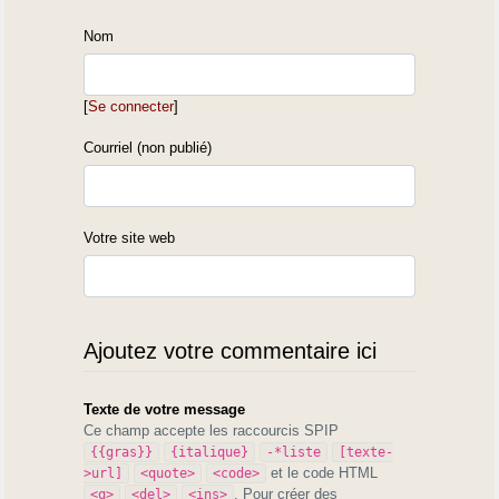
Nom
[
Se connecter
]
Courriel (non publié)
Votre site web
Ajoutez votre commentaire ici
Texte de votre message
Ce champ accepte les raccourcis SPIP
{{gras}}
{italique}
-*liste
[texte-
et le code HTML
>url]
<quote>
<code>
. Pour créer des
<q>
<del>
<ins>