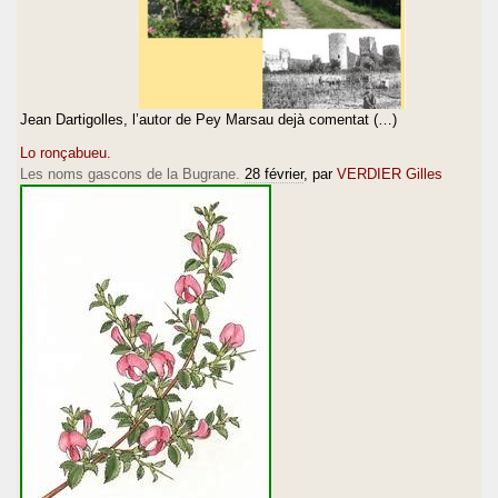
Jean Dartigolles, l’autor de Pey Marsau dejà comentat (…)
Lo ronçabueu.
Les noms gascons de la Bugrane.
28 février
, par
VERDIER Gilles