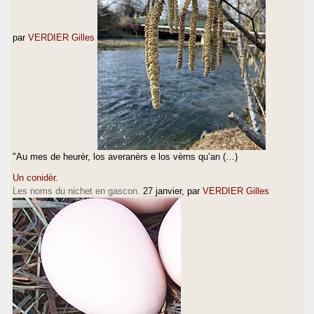
par
VERDIER Gilles
"Au mes de heurèr, los averanèrs e los vèrns qu’an (…)
Un conidèr.
Les noms du nichet en gascon.
27 janvier
, par
VERDIER Gilles