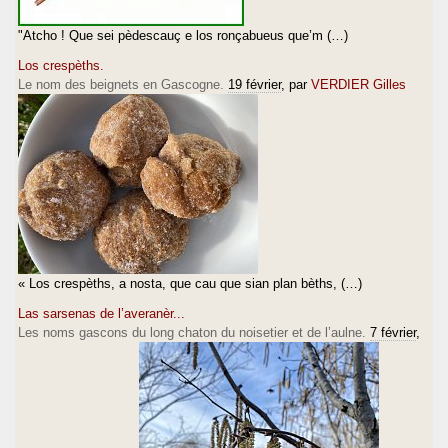
"Atcho ! Que sei pèdescauç e los ronçabueus que’m (…)
Los crespèths.
Le nom des beignets en Gascogne.
19 février
, par
VERDIER Gilles
« Los crespèths, a nosta, que cau que sian plan bèths, (…)
Las sarsenas de l’averanèr...
Les noms gascons du long chaton du noisetier et de l’aulne.
7 février
,