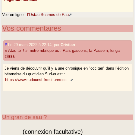
Voir en ligne :
l’Ostau Bearnés de Pau
Vos commentaires
#
Le 29 mars 2022 à 22:14
,
par
Cristian
« Atau tè ! », notre rubrique òc : País gascons, la Passem, lenga
còrsa
Je viens de découvrir qu’il y a une chronique en "occitan" dans l’édition
béarnaise du quotidien Sud-ouest :
https://www.sudouest.fr/culture/occ...
Un gran de sau ?
(connexion facultative)