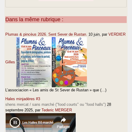
Dans la même rubrique :
Plumas & pincèus 2026. Sent Sever de Rustan.
10 juin
, par
VERDIER
Gilles
L’associacion « Les amis de St Sever de Rustan » que (…)
Hales minjadéres #3
shens mercat / sans marché ("food courts" ou "food halls")
28
septembre 2025
, par
Tederic MERGER