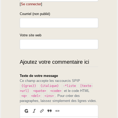
[
Se connecter
]
Courriel (non publié)
Votre site web
Ajoutez votre commentaire ici
Texte de votre message
Ce champ accepte les raccourcis SPIP
{{gras}}
{italique}
-*liste
[texte-
et le code HTML
>url]
<quote>
<code>
. Pour créer des
<q>
<del>
<ins>
paragraphes, laissez simplement des lignes vides.