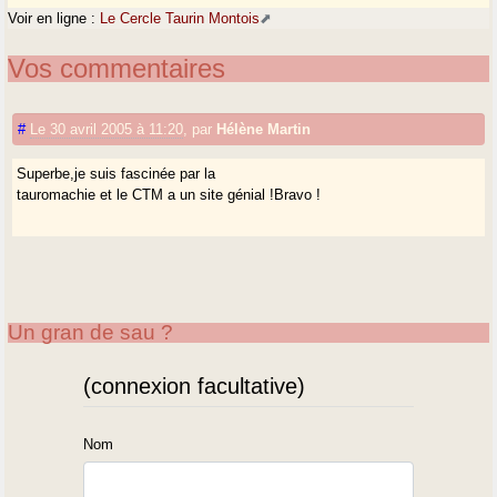
Voir en ligne :
Le Cercle Taurin Montois
Vos commentaires
#
Le 30 avril 2005 à 11:20
,
par
Hélène Martin
Superbe,je suis fascinée par la
tauromachie et le CTM a un site génial !Bravo !
Un gran de sau ?
(connexion facultative)
Nom