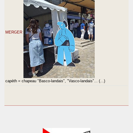
MERGER
capèth = chapeau "Basco-landais", "Vasco-landais"... (…)