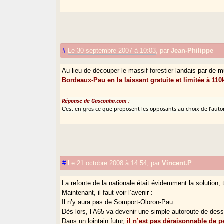
#
Le 30 septembre 2007 à 10:03
,
par
Jean-Philippe
Au lieu de découper le massif forestier landais par de mu
Bordeaux-Pau en la laissant gratuite et limitée à 11
Réponse de Gasconha.com :
C’est en gros ce que proposent les opposants au choix de l’aut
#
Le 21 octobre 2008 à 14:54
,
par
Vincent.P
La refonte de la nationale était évidemment la solution, t
Maintenant, il faut voir l’avenir :
Il n’y aura pas de Somport-Oloron-Pau.
Dès lors, l’A65 va devenir une simple autoroute de dess
Dans un lointain futur,
il n’est pas déraisonnable de p