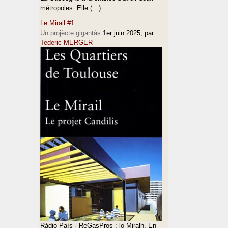
métropoles. Elle (…)
Le Mirail #1
Un projècte gigantàs
1er juin 2025
, par
Tederic MERGER
Ràdio País · ReGasPros : lo Miralh. En