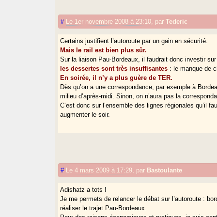
#
Le 1er novembre 2008 à 23:10
,
par
Tederic
Certains justifient l’autoroute par un gain en sécurité.
Mais le rail est bien plus sûr.
Sur la liaison Pau-Bordeaux, il faudrait donc investir sur 
les dessertes sont très insuffisantes
: le manque de ch
En soirée, il n’y a plus guère de TER.
Dès qu’on a une correspondance, par exemple à Bordeau
milieu d’après-midi. Sinon, on n’aura pas la corresponda
C’est donc sur l’ensemble des lignes régionales qu’il fau
augmenter le soir.
#
Le 4 mars 2009 à 17:29
,
par
Bastoulante
Adishatz a tots !
Je me permets de relancer le débat sur l’autoroute : bo
réaliser le trajet Pau-Bordeaux.