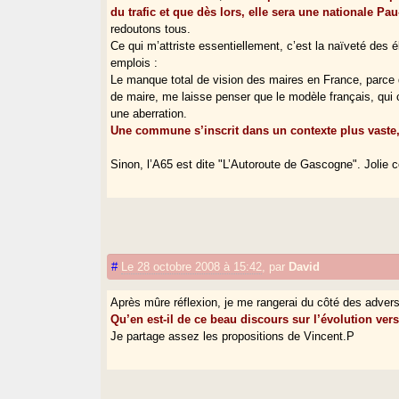
du trafic et que dès lors, elle sera une nationale P
redoutons tous.
Ce qui m’attriste essentiellement, c’est la naïveté des
emplois :
Le manque total de vision des maires en France, parce 
de maire, me laisse penser que le modèle français, qui 
une aberration.
Une commune s’inscrit dans un contexte plus vaste, i
Sinon, l’A65 est dite "L’Autoroute de Gascogne". Jolie 
#
Le 28 octobre 2008 à 15:42
,
par
David
Après mûre réflexion, je me rangerai du côté des advers
Qu’en est-il de ce beau discours sur l’évolution vers
Je partage assez les propositions de Vincent.P