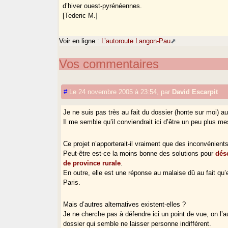
d’hiver ouest-pyrénéennes.
[Tederic M.]
Voir en ligne :
L’autoroute Langon-Pau
Vos commentaires
#
Le 24 novembre 2005 à 23:54
,
par
David Escarpit
Je ne suis pas très au fait du dossier (honte sur moi) a
Il me semble qu’il conviendrait ici d’être un peu plus me
Ce projet n’apporterait-il vraiment que des inconvénient
Peut-être est-ce la moins bonne des solutions pour
dés
de province rurale
.
En outre, elle est une réponse au malaise dû au fait qu’
Paris.
Mais d’autres alternatives existent-elles ?
Je ne cherche pas à défendre ici un point de vue, on l’
dossier qui semble ne laisser personne indifférent.