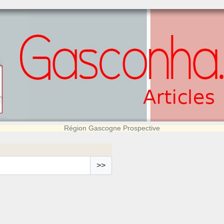
Région Gascogne Prospective
>>