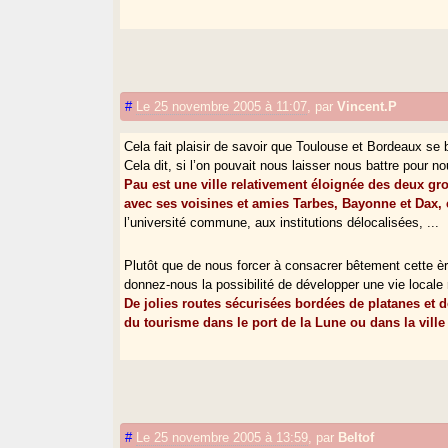
#
Le 25 novembre 2005 à 11:07
,
par
Vincent.P
Cela fait plaisir de savoir que Toulouse et Bordeaux se b
Cela dit, si l’on pouvait nous laisser nous battre pour 
Pau est une ville relativement éloignée des deux gr
avec ses voisines et amies Tarbes, Bayonne et Dax, 
l’université commune, aux institutions délocalisées, ...
Plutôt que de nous forcer à consacrer bêtement cette èr
donnez-nous la possibilité de développer une vie locale 
De jolies routes sécurisées bordées de platanes et de
du tourisme dans le port de la Lune ou dans la ville
#
Le 25 novembre 2005 à 13:59
,
par
Beltof