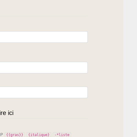
e ici
PIP
{{gras}}
{italique}
-*liste