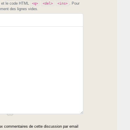
et le code HTML
. Pour
<q>
<del>
<ins>
ement des lignes vides.
x commentaires de cette discussion par email