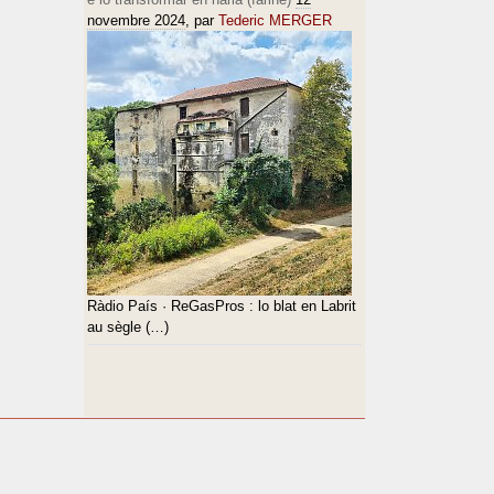
novembre 2024
, par
Tederic MERGER
Ràdio País · ReGasPros : lo blat en Labrit
au sègle (…)