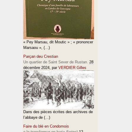
« Pey Marsau, dit Moutic » ; « prononcer
Marsaou », (…)
Parçan deu Crestian
Un quartier de Saint Sever de Rustan.
28
décembre 2024
, par
VERDIER Gilles
Dans des pièces écrites des archives de
l’abbaye de (…)
Faire du blé en Condomois
e lo transformar en haria (farine)
12