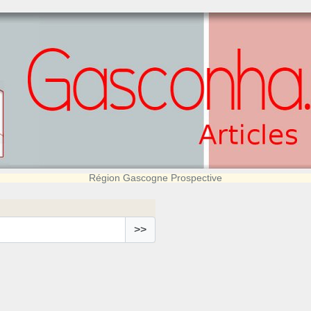
Région Gascogne Prospective
>>