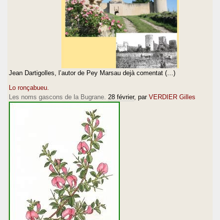
Jean Dartigolles, l’autor de Pey Marsau dejà comentat (…)
Lo ronçabueu.
Les noms gascons de la Bugrane.
28 février
, par
VERDIER Gilles