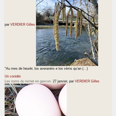
par
VERDIER Gilles
"Au mes de heurèr, los averanèrs e los vèrns qu’an (…)
Un conidèr.
Les noms du nichet en gascon.
27 janvier
, par
VERDIER Gilles