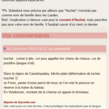
transmes aquesta explicacion.
*Ph. Dubedout nous précise par ailleurs que "Huchet" n’existait pas
comme nom de famille dans les Landes.
Bref, l’explication ci-dessus vaut pour le
courant d’Huchet
, mais peut-être
pas pour votre nom de famille. Il faudrait savoir d’où vient ce dernier.
Vos commentaires
#
Le 2 décembre 2005 à 00:12
,
par
jondreville
huchet : cornet à dés, cor pour appeller les chiens de chasse, cor de
postillon (langue d’oil).
Dans la région de Castelnaudary, bêche plate (déformation de luchet,
louchet ?)
en Forez, panier d’osier percé de trous où l’on met le poisson en
réserve à la traine du bateau.
En Vendomois, montant de la charrue où appuie le limoneau.
Réponse de Gasconha.com :
Soit, mais pour un nom de lieu, il faut privilégier les explications par la langue