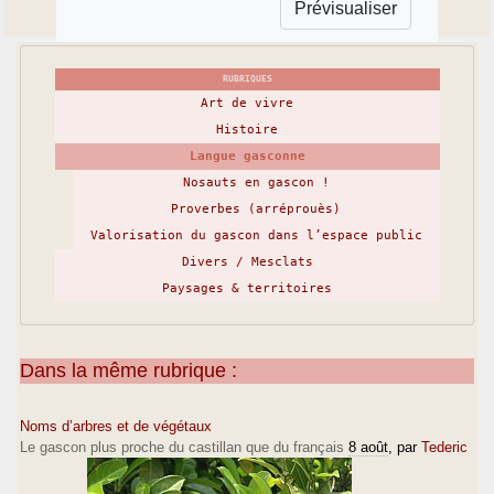
RUBRIQUES
Art de vivre
Histoire
Langue gasconne
Nosauts en gascon !
Proverbes (arréprouès)
Valorisation du gascon dans l’espace public
Divers / Mesclats
Paysages & territoires
Dans la même rubrique :
Noms d’arbres et de végétaux
Le gascon plus proche du castillan que du français
8 août
, par
Tederic