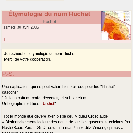
Étymologie du nom Huchet
Huchet
samedi 30 avril 2005
1
Je recherche l’etymologie du nom Huchet.
Merci de votre coopération.
P.-S.
Une explication, qui ne peut valoir, bien sûr, que pour les "Huchet"
gascons* :
"Du latin ostium, porte, déversoir, et suffixe ­etum
Orthographe restituée :
Uishet
"
"Tot lo monde que deveré aver lo libe deu Miquèu Grosclaude
« Dictionnaire étymologique des noms de familles gascons », edicions Per
Noste/Ràdio País, - 25 € - devath la man !" nos ditz Vincenç qui nos a