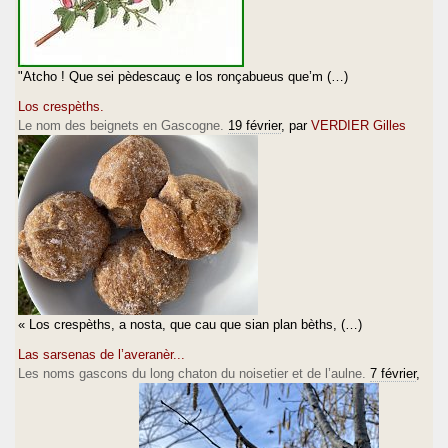
"Atcho ! Que sei pèdescauç e los ronçabueus que’m (…)
Los crespèths.
Le nom des beignets en Gascogne.
19 février
, par
VERDIER Gilles
« Los crespèths, a nosta, que cau que sian plan bèths, (…)
Las sarsenas de l’averanèr...
Les noms gascons du long chaton du noisetier et de l’aulne.
7 février
,