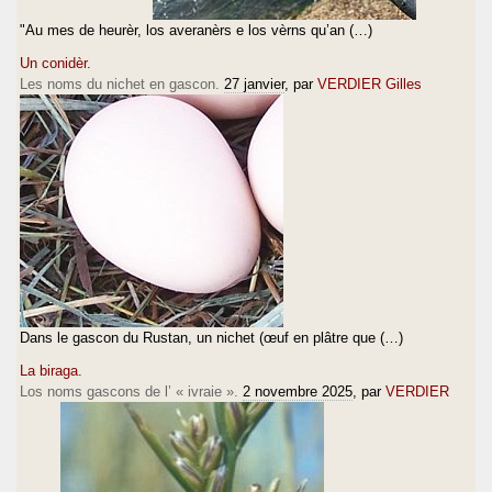
"Au mes de heurèr, los averanèrs e los vèrns qu’an (…)
Un conidèr.
Les noms du nichet en gascon.
27 janvier
, par
VERDIER Gilles
Dans le gascon du Rustan, un nichet (œuf en plâtre que (…)
La biraga.
Los noms gascons de l’ « ivraie ».
2 novembre 2025
, par
VERDIER