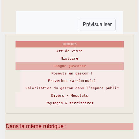
RUBRIQUES
Art de vivre
Histoire
Langue gasconne
Nosauts en gascon !
Proverbes (arréprouès)
Valorisation du gascon dans l’espace public
Divers / Mesclats
Paysages & territoires
Dans la même rubrique :