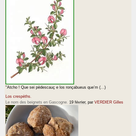
"Atcho ! Que sei pèdescauç e los ronçabueus que’m (…)
Los crespèths.
Le nom des beignets en Gascogne.
19 février
, par
VERDIER Gilles