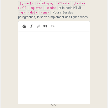
{{gras}}
{italique}
-*liste
[texte-
et le code HTML
>url]
<quote>
<code>
. Pour créer des
<q>
<del>
<ins>
paragraphes, laissez simplement des lignes vides.