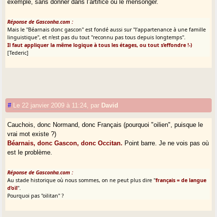
exemple, sans donner dans l’artifice ou le mensonger.
Réponse de Gasconha.com :
Mais le "Béarnais donc gascon" est fondé aussi sur "l’appartenance à une famille
linguistique", et n’est pas du tout "reconnu pas tous depuis longtemps".
Il faut appliquer la même logique à tous les étages, ou tout s’effondre !-)
[Tederic]
#
Le 22 janvier 2009 à 11:24
,
par
David
Cauchois, donc Normand, donc Français (pourquoi "oilien", puisque le
vrai mot existe ?)
Béarnais, donc Gascon, donc Occitan.
Point barre. Je ne vois pas où
est le problème.
Réponse de Gasconha.com :
Au stade historique où nous sommes, on ne peut plus dire "
français = de langue
d’oïl
".
Pourquoi pas "oïlitan" ?