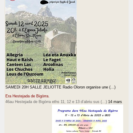
SAMEDI 20H SALLE JELIOTTE Radio Oloron organise une (…)
Era Hestejada de Bigòrra.
46au Hestejada de Bigòrra eths 11, 12 e 13 d’abriu sus (…)
14 mars