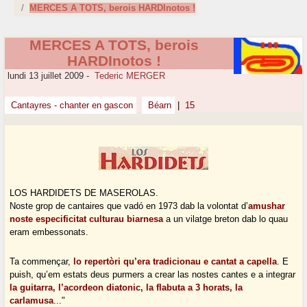
MERCES A TOTS, berois HARDInotos !
MERCES A TOTS, berois
HARDInotos !
lundi 13 juillet 2009
-
Tederic MERGER
Cantayres - chanter en gascon
Béarn
|
15
LOS HARDIDETS DE MASEROLAS.
Noste grop de cantaires que vadó en 1973 dab la volontat d’
amushar
noste especificitat culturau biarnesa
a un vilatge breton dab lo quau
eram embessonats.
Ta commençar,
lo repertòri qu’era tradicionau e cantat a capella
. E
puish, qu’em estats deus purmers a crear las nostes cantes e a integrar
la guitarra, l’acordeon diatonic, la flabuta a 3 horats, la
carlamusa
..."