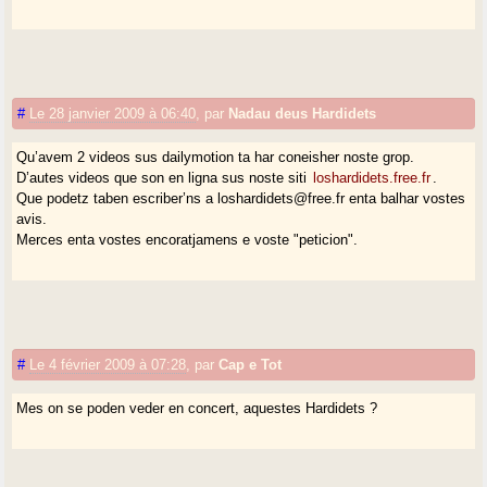
#
Le 28 janvier 2009 à 06:40
,
par
Nadau deus Hardidets
Qu’avem 2 videos sus dailymotion ta har coneisher noste grop.
D’autes videos que son en ligna sus noste siti
loshardidets.free.fr
.
Que podetz taben escriber’ns a loshardidets@free.fr enta balhar vostes
avis.
Merces enta vostes encoratjamens e voste "peticion".
#
Le 4 février 2009 à 07:28
,
par
Cap e Tot
Mes on se poden veder en concert, aquestes Hardidets ?