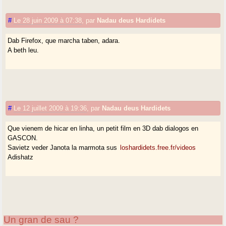
#
Le 28 juin 2009 à 07:38
,
par
Nadau deus Hardidets
Dab Firefox, que marcha taben, adara.
A beth leu.
#
Le 12 juillet 2009 à 19:36
,
par
Nadau deus Hardidets
Que vienem de hicar en linha, un petit film en 3D dab dialogos en
GASCON.
Savietz veder Janota la marmota sus
loshardidets.free.fr/videos
Adishatz
Un gran de sau ?