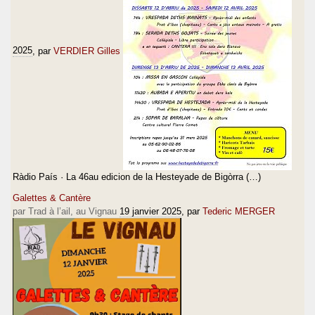
2025
, par
VERDIER Gilles
Ràdio País · La 46au edicion de la Hesteyade de Bigòrra (…)
Galettes & Cantère
par Trad à l’ail, au Vignau
19 janvier 2025
, par
Tederic MERGER