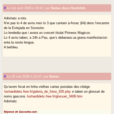
#
Le 1er avril 2009 à 19:47
,
par
Nadau deus Hardidets
Adishatz a tots.
N’ei pas lo 4 de avriu mes lo 3 que cantam à Arsac (64) dens l’encastre
de la Estejada en Sovestre.
Lo lendedia que i avera un concert titulat Pirineos Magicos.
Lo 4 avriu taben, a 14h a Pau, que’s debanara ua grana manifestacion
enta la noste lengua.
A bethleu.
#
Le 20 mai 2009 à 22:47
,
par
Nadau
Qu’avem hicat en linha vielhas cartas postalas deu vilatge
loshardidets.free.fr/galeria_de_fotos_835.php
e taben un glossari de
noms gascons
loshardidets.free.fr/glossari_3408.htm
Adishatz.
Réponse de Gasconha.com :