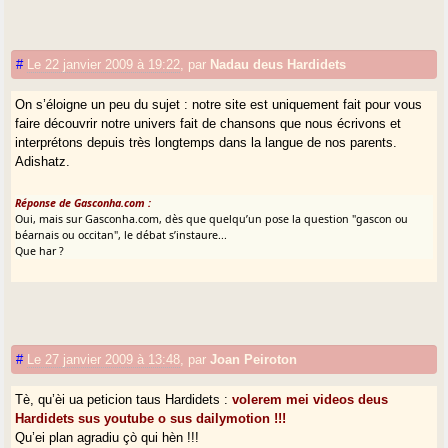
#
Le 22 janvier 2009 à 19:22
,
par
Nadau deus Hardidets
On s’éloigne un peu du sujet : notre site est uniquement fait pour vous
faire découvrir notre univers fait de chansons que nous écrivons et
interprétons depuis très longtemps dans la langue de nos parents.
Adishatz.
Réponse de Gasconha.com :
Oui, mais sur Gasconha.com, dès que quelqu’un pose la question "gascon ou
béarnais ou occitan", le débat s’instaure...
Que har ?
#
Le 27 janvier 2009 à 13:48
,
par
Joan Peiroton
Tè, qu’èi ua peticion taus Hardidets :
volerem mei videos deus
Hardidets sus youtube o sus dailymotion !!!
Qu’ei plan agradiu çò qui hèn !!!