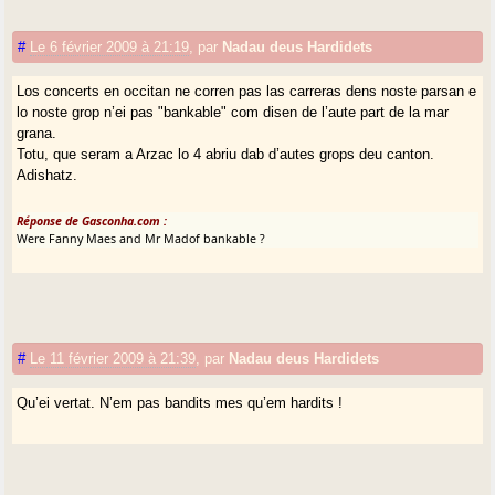
#
Le 6 février 2009 à 21:19
,
par
Nadau deus Hardidets
Los concerts en occitan ne corren pas las carreras dens noste parsan e
lo noste grop n’ei pas "bankable" com disen de l’aute part de la mar
grana.
Totu, que seram a Arzac lo 4 abriu dab d’autes grops deu canton.
Adishatz.
Réponse de Gasconha.com :
Were Fanny Maes and Mr Madof bankable ?
#
Le 11 février 2009 à 21:39
,
par
Nadau deus Hardidets
Qu’ei vertat. N’em pas bandits mes qu’em hardits !