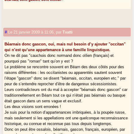
#
Le 21 janvier 2009 à 11:06
,
par
Txatti
Béarnais donc gascon, oui, mais nul besoin d’y ajouter "occitan"
qui n’est qu’une appartenance à une famille linguistique.
On ne dit pas "cauchois donc normand donc oïlien (français) et
pourquoi pas "roman" tant qu’on y est ?
Le problème se rencontre souvent en Béarn des deux côtés pour des
raisons différentes : les occitanistes ou apparentés sautent souvent
l’étape "gascon" donc se disent "béarnais, occitan, européen etc." par
peur de s’entendre reprocher d’être de dangereux sécessionistes.
Leurs contradicteurs ont du mal à accepter "béarnais donc gascon" car
traditionnellement en Béarn tout ce qui n’était pas béarnais ou basque
était gascon dans un sens vague et exclusif.
Les deux visions sont erronées !
Je suis pour la notion d’appartenances imbriquées, à la poupée russe,
mais seulement si les appellations ont une quelconque reconnaissance
historique, ou connue et reconnue pas tous depuis longtemps.
Donc on peut être ossalois, béarnais, gascon, français, européen, par