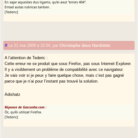
En sajar aquestes dus ligams, qu’ei avut "errors 404".
Entad autas rubricas tanben.
[Tederic]
#
Le 21 mai 2009 à 22:54
,
par
Christophe deus Hardidets
A l’attention de Tederic :
Cette erreur ne se produit que sous Firefox, pas sous Internet Explorer.
Il y a visiblement un problème de compatibilité avec ce navigateur.
Je vais voir si je peux y faire quelque chose, mais c’est pas gagné
parce que je n’ai pour l’instant pas trouvé la solution.
Adishatz
Réponse de Gasconha.com :
Òc, qu’èi utilizat Firefox.
[Tederic]