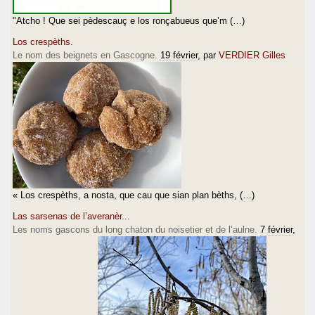
"Atcho ! Que sei pèdescauç e los ronçabueus que’m (…)
Los crespèths.
Le nom des beignets en Gascogne.
19 février
, par
VERDIER Gilles
« Los crespèths, a nosta, que cau que sian plan bèths, (…)
Las sarsenas de l’averanèr...
Les noms gascons du long chaton du noisetier et de l’aulne.
7 février
,