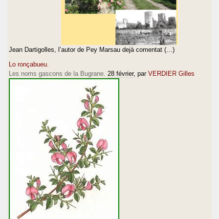
Jean Dartigolles, l’autor de Pey Marsau dejà comentat (…)
Lo ronçabueu.
Les noms gascons de la Bugrane.
28 février
, par
VERDIER Gilles