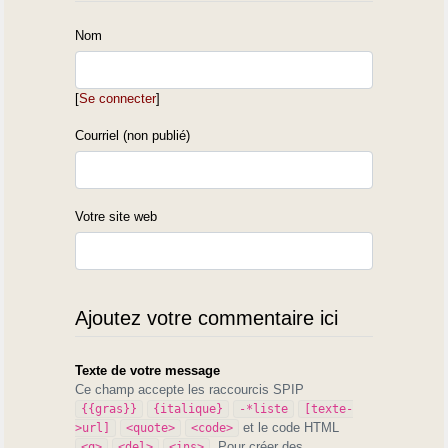
Nom
[
Se connecter
]
Courriel (non publié)
Votre site web
Ajoutez votre commentaire ici
Texte de votre message
Ce champ accepte les raccourcis SPIP
{{gras}}
{italique}
-*liste
[texte-
et le code HTML
>url]
<quote>
<code>
. Pour créer des
<q>
<del>
<ins>