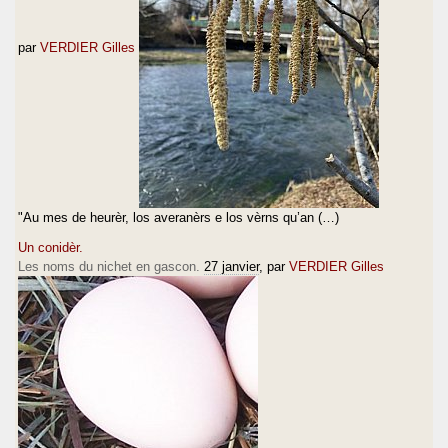
par
VERDIER Gilles
"Au mes de heurèr, los averanèrs e los vèrns qu’an (…)
Un conidèr.
Les noms du nichet en gascon.
27 janvier
, par
VERDIER Gilles