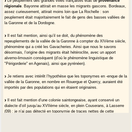
Le peuplement des grandes villes françaises était de
provenance
régionale
. Bayonne attirait en masse les migrants gascons. Bordeaux,
assez curieusement, attirait moins loin que La Rochelle : son
peuplement était majoritairement le fait de gens des basses vallées de
la Garonne et de la Dordogne.
Il est fait mention, ainsi qu’il se doit, du phénomène des
repeuplements de la vallée de la Garonne à compter du XIVème siècle,
phénomène qui a créé les Gavacheries. Ainsi que nous le savons
désormais, l’origine des migrants était hétéroclite, avec un apport
alverno-limousin conséquent (d’où le phénomène linguistique de
"Périgorderie" en Agenais), ainsi que pyrénéen).
Je retiens avec intérêt l’hypothèse que les toponymes en -enque de la
vallée de la Garonne, en nombre en Rouergue et Quercy, auraient été
importés par des populations qui en étaient originaires.
Il est fait mention d’une colonie saintongeaise, ayant conservé un
dialecte d’oïl jusqu’au XVIIème siècle, en plein Couserans, à Lasserre
(09) : je n’ai pas détecté en toponymie de traces nettes de cette
implantation sur cette commune. Ce serait à creuser également via les
patronymes.