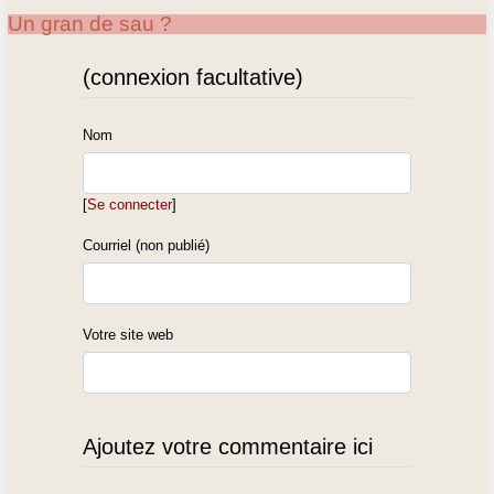
Dans tous les cas, cet article brosse avec concision un certain temps
Un gran de sau ?
long des zones d"influence : certains phénomènes d’attraction ont
clairement perduré jusqu’au XXème siècle, et la révolution des
(connexion facultative)
transports.
Nom
[
Se connecter
]
Courriel (non publié)
Votre site web
Ajoutez votre commentaire ici