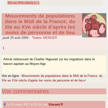
XIe au XVe siècle (…)
Mouvements de populations
dans le Midi de la France, du
XIe au XVe siècle d’après les
noms de personne et de lieu
jeudi 20 août 2009
-
Tederic MERGER
1
Article intéressant de Charles Higounet sur les migrations dans le
bassin aquitain au Moyen-Age.
Voir en ligne :
Mouvements de populations dans le Midi de la France, du
XIe au XVe siècle d’après les noms de personne et de lieu
Vos commentaires
#
Le 13 mars 2017 à 15:24
,
par
Vincent P.