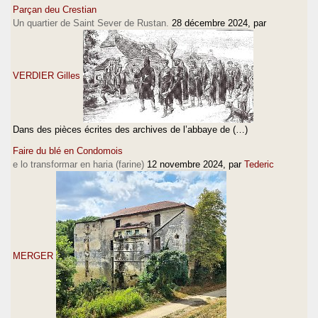
Parçan deu Crestian
Un quartier de Saint Sever de Rustan.
28 décembre 2024
, par
VERDIER Gilles
Dans des pièces écrites des archives de l’abbaye de (…)
Faire du blé en Condomois
e lo transformar en haria (farine)
12 novembre 2024
, par
Tederic
MERGER