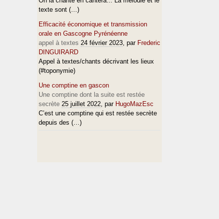
On la chante en cantèra... La mélodie et le
texte sont (…)
Efficacité économique et transmission
orale en Gascogne Pyrénéenne
appel à textes
24 février 2023
, par
Frederic
DINGUIRARD
Appel à textes/chants décrivant les lieux
(#toponymie)
Une comptine en gascon
Une comptine dont la suite est restée
secrète
25 juillet 2022
, par
HugoMazEsc
C’est une comptine qui est restée secrète
depuis des (…)