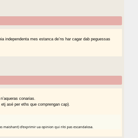
ania independenta mes estanca de’ns har cagar dab peguessas
 n’aqueras conarias.
 etj asé per eths que comprengan cap).
 pas maishant) d’exprimir ua opinion qui n’ei pas escandalosa.