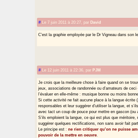
#
Le 7 juin 2011 à 20:27
,
par
David
C’est la graphie employée par le Dr Vigneau dans son 
#
Le 12 juin 2011 à 22:36
,
par
PJM
Je crois que la meilleure chose à faire quand on se tro
jeux, associations de randonnée ou d’amateurs de ceci ou
l’évaluer en elle-même : musique bonne ou moins bonne,
Si cette activité ne fait aucune place à la langue écrite 
responsables et leur suggérer d’utiliser la langue, et s
avec tact un coup de pouce pour mettre en gascon (ou au
S’ils emploient la langue, ce qui est plus que méritoire,
suggérer quelques rectifications, non sans avoir fait part
Le principe est :
ne rien critiquer qu’on ne puisse am
pouvoir de la mettre en oeuvre
.