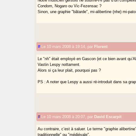
Notre musicien gersois ne souffre-t-il pas d’un comple
Condom, Nogaro ou Vic-Fezensac ?
Sinon, une graphie "bâtarde", mi-alibertine (nhe) mi-pato
#
Le 10 mars 2008 à 19:14
,
par
Florent
Le "nh" était employé en Gascon (et ce bien avant qu’Al
Vastin Lespy nottament.
Alors si ça leur plait, pourquoi pas ?
PS : A noter que Lespy a aussi ré-introduit dans sa grap
#
Le 10 mars 2008 à 20:07
,
par
David Escarpit
Au contraire, c’est à saluer. Le terme "graphie alibertin
traditionnelle" ou "médiévale".