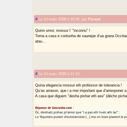
#
Le 14 mars 2008 à 18:56
,
par
Florent
Quinn umor, mossur l’ "inconnu" !
Torna a casa e contunha de saunejar d’ua grana Occit
atau...
#
Le 14 mars 2008 à 21:10
Quina elegancia mossur eth professor de tolerancia !
Qu’as arrason, que i a mei important que d’arresponer a
A casa que diguem "desha pishar eth ase" (décho picha
Réponse de Gasconha.com :
Òc, deishatz pishar, pr’amor que "i a pas eth huèc ath lac" :
Lo "Aquestis putain d’outsitanistos [...] era un biais plasent (e