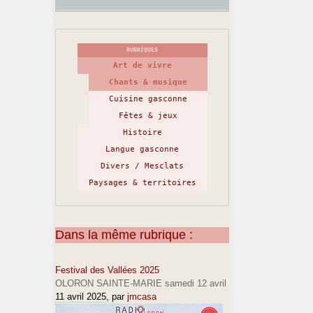
RUBRIQUES
Art de vivre
Chants & musique
Cuisine gasconne
Fêtes & jeux
Histoire
Langue gasconne
Divers / Mesclats
Paysages & territoires
Dans la même rubrique :
Festival des Vallées 2025
OLORON SAINTE-MARIE samedi 12 avril
11 avril 2025
, par
jmcasa