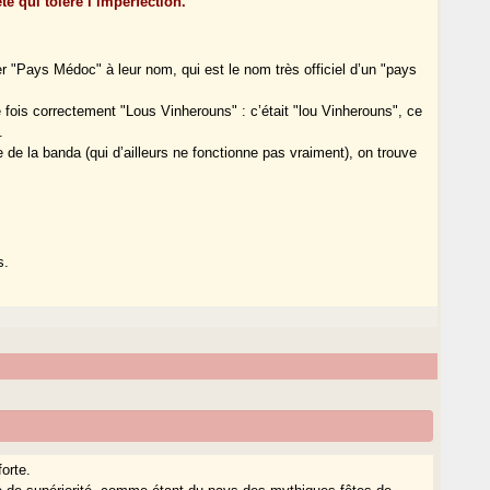
ête qui tolère l’imperfection.
""
 "Pays Médoc" à leur nom, qui est le nom très officiel d’un "pays
e fois correctement "Lous Vinherouns" : c’était "lou Vinherouns", ce
.
te de la banda (qui d’ailleurs ne fonctionne pas vraiment), on trouve
s.
orte.