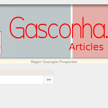
Région Gascogne Prospective
>>