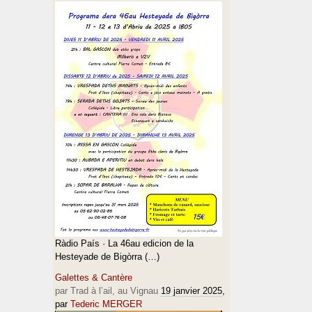
Ràdio País · La 46au edicion de la
Hesteyade de Bigòrra (…)
Galettes & Cantère
par Trad à l’ail, au Vignau
19 janvier 2025
,
par
Tederic MERGER