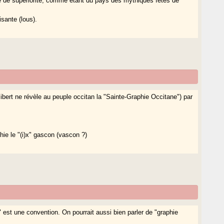
xe de supériorité, comme étant du pays des mythiques fêtes de
isante (lous).
ibert ne révèle au peuple occitan la "Sainte-Graphie Occitane") par
hie le "(i)x" gascon (vascon ?)
e" est une convention. On pourrait aussi bien parler de "graphie