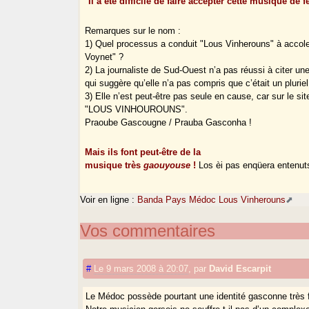
"
Il a été difficile de faire accepter cette musique de f
Remarques sur le nom :
1) Quel processus a conduit "Lous Vinherouns" à accoler
Voynet" ?
2) La journaliste de Sud-Ouest n’a pas réussi à citer un
qui suggère qu’elle n’a pas compris que c’était un pluriel
3) Elle n’est peut-être pas seule en cause, car sur le si
"LOUS VINHOUROUNS".
Praoube Gascougne / Prauba Gasconha !
Mais ils font peut-être de la
musique très
gaouyouse
!
Los èi pas enqüera entenut
Voir en ligne :
Banda Pays Médoc Lous Vinherouns
Vos commentaires
#
Le 9 mars 2008 à 20:07
,
par
David Escarpit
Le Médoc possède pourtant une identité gasconne très f