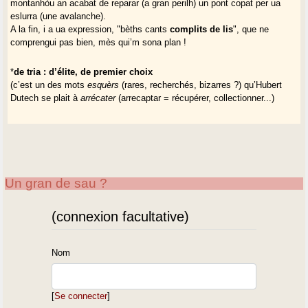
montanhòu an acabat de reparar (a gran perilh) un pont copat per ua
eslurra (une avalanche).
A la fin, i a ua expression, "bèths cants
complits de lis
", que ne
comprengui pas bien, mès qui’m sona plan !
*
de tria : d’élite, de premier choix
(c’est un des mots
esquèrs
(rares, recherchés, bizarres ?) qu’Hubert
Dutech se plait à
arrécater
(arrecaptar = récupérer, collectionner...)
Un gran de sau ?
(connexion facultative)
Nom
[
Se connecter
]