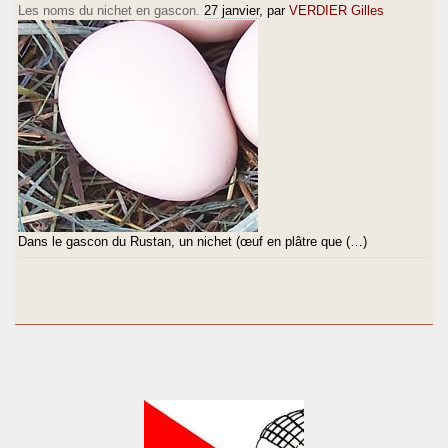
Les noms du nichet en gascon.
27 janvier
, par
VERDIER Gilles
Dans le gascon du Rustan, un nichet (œuf en plâtre que (…)