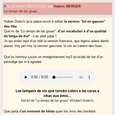
#
Le 25 février 2017 à 21:53
,
par
Tederic MERGER
Lo temps de las gruas
Hubert Dutech qu’a adara escrit e editat
la version "tot en gascon"
deu libe
.
Que’ns da "Lo temps de las gruas",
d’un vocabulari e d’ua qualitat
de lenga
de tria
*
- s’ac pòdi jutjar !
Jo qui avèvi lejut d’un trèit la version francesa, que legissi adara damb
plaser, tròç per tròç la version gascona, lo sèr au canton deu huec...
Que’vs hornissi ça-jos un enregistrament mp3 qu’acabi de har d’un
passatge qui m’a agradat.
Los lampats de vin que tornèn colors a las caras e
nhac aus òmis...
Extrait de "Lo temps de las gruas" d’Hubert Dutech.
Que parla d’
un moment de hèsta
quan los òmis deu bordalat