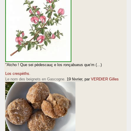
"Atcho ! Que sei pèdescauç e los ronçabueus que’m (…)
Los crespèths.
Le nom des beignets en Gascogne.
19 février
, par
VERDIER Gilles