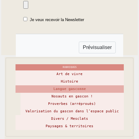
Je veux recevoir la Newsletter
RUBRIQUES
Art de vivre
Histoire
Langue gasconne
Nosauts en gascon !
Proverbes (arréprouès)
Valorisation du gascon dans l’espace public
Divers / Mesclats
Paysages & territoires