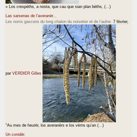
« Los crespèths, a nosta, que cau que sian plan bèths, (…)
Las sarsenas de l’averanèr...
Les noms gascons du long chaton du noisetier et de l’aulne.
7 février
,
par
VERDIER Gilles
"Au mes de heurèr, los averanèrs e los vèrns qu’an (…)
Un conidèr.