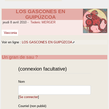
LOS GASCONES EN
GUIPÚZCOA
jeudi 8 avril 2010
-
Tederic MERGER
Vasconia
Voir en ligne :
LOS GASCONES EN GUIPÚZCOA
Un gran de sau ?
(connexion facultative)
Nom
[
Se connecter
]
Courriel (non publié)