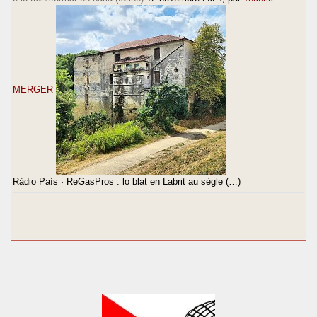
MERGER
Ràdio País · ReGasPros : lo blat en Labrit au sègle (…)