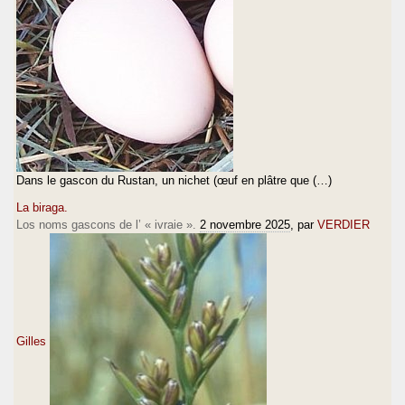
Dans le gascon du Rustan, un nichet (œuf en plâtre que (…)
La biraga.
Los noms gascons de l’ « ivraie ».
2 novembre 2025
, par
VERDIER
Gilles