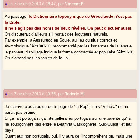
#
Le 7 octobre 2010 à 16:47
,
par
Vincent.P
Au passage,
le Dictionnaire toponymique de Grosclaude n’est pas
la Bible.
Il ne s’agit pas des noms de lieux révélés. On peut discuter aussi.
On discuterait d’ailleurs s’il restait des locuteurs naturels.
Par exemple, à Aussurucq en Soule, au lieu du plus correct et
étymologique "Altzürükü", recommandé par les instances de la langue,
le panneau du village indique la forme contractée et populaire "Altzükü".
On n’attend pas les tables de la Loi.
#
Le 7 octobre 2010 à 19:55
,
par
Tederic M.
Je n’arrive plus à ouvrir cette page de "la Rép", mais "Vilhèra" ne me
parait pas vilaine.
Si ça fait portugais, ça interpellera les portugais sur une parenté qu’ils
ne soupçonnent pas entre le Béarn/la Gascogne/le "Sud-Ouest" et leur
pays.
Quant aux non portugais, oui, il y aura de l’incompréhension, mais une