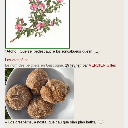
"Atcho ! Que sei pèdescauç e los ronçabueus que’m (…)
Los crespèths.
Le nom des beignets en Gascogne.
19 février
, par
VERDIER Gilles
« Los crespèths, a nosta, que cau que sian plan bèths, (…)