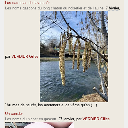
Las sarsenas de l’averanèr...
Les noms gascons du long chaton du noisetier et de l’aulne.
7 février
,
par
VERDIER Gilles
"Au mes de heurèr, los averanèrs e los vèrns qu’an (…)
Un conidèr.
Les noms du nichet en gascon.
27 janvier
, par
VERDIER Gilles