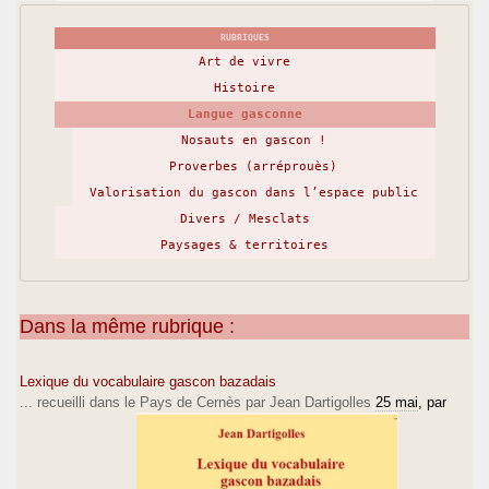
RUBRIQUES
Art de vivre
Histoire
Langue gasconne
Nosauts en gascon !
Proverbes (arréprouès)
Valorisation du gascon dans l’espace public
Divers / Mesclats
Paysages & territoires
Dans la même rubrique :
Lexique du vocabulaire gascon bazadais
... recueilli dans le Pays de Cernès par Jean Dartigolles
25 mai
, par