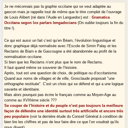
Je ne méconnais pas la graphie occitane qui se veut adaptée au
gascon mais je rappelle tout de même que le titre complet de l’ouvrage
de Louis Alibert (né dans l’Aude en Languedoc) est :
Gramatica
Occitana segon los parlars lengadocians
(On oublie toujours la fin du
titre !).
Ce qui est aussi un fait c’est qu’en Béarn, l’évolution linguistique et
donc graphique déjà normalisée avec l’Escole de Simin Palay et les
Reclams de Biarn e de Gascougne a été abandonnée au profit de la
normalisation occitane.
Si bien que les Reclams n’ont plus que le nom de Reclams.
Il faut quand même se souvenir de l’histoire.
Après, tout est une question de choix, de politique ou d’occitanisme.
Quand aux noms de villages et de ville, Grosclaude proposait "une
orthographe restituée". C’est un choix qui se défend et qui a une logique
savante et identitaire.
Mais alors pourquoi pas écrire le français comme au Moyen-Age au
comme au XVIIIème siècle ???
Se couper de l’histoire et du peuple n’est pas toujours la meilleure
façon de défendre une identité surtout très artificielle et encore très
peu populaire
(voir la dernière étude du Conseil Général à condition de
bien lire les chiffres et pas de leur faire dire ce que l’on voudrait qu’ils
nous disent).