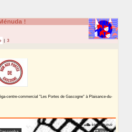
Ménuda !
e
|
3
de méga-centre-commercial "Les Portes de Gascogne" à Plaisance-du-