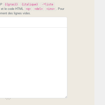
PIP
{{gras}}
{italique}
-*liste
et le code HTML
. Pour
<q>
<del>
<ins>
ement des lignes vides.