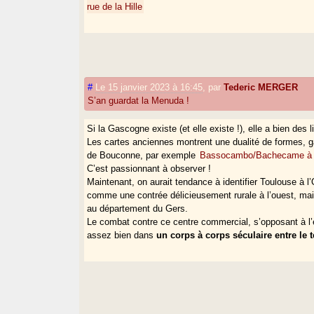
rue de la Hille
#
Le 15 janvier 2023 à 16:45
,
par
Tederic MERGER
S’an guardat la Menuda !
Si la Gascogne existe (et elle existe !), elle a bien des 
Les cartes anciennes montrent une dualité de formes, g
de Bouconne, par exemple
Bassocambo/Bachecame à S
C’est passionnant à observer !
Maintenant, on aurait tendance à identifier Toulouse à l
comme une contrée délicieusement rurale à l’ouest, mai
au département du Gers.
Le combat contre ce centre commercial, s’opposant à l’e
assez bien dans
un corps à corps séculaire entre le t