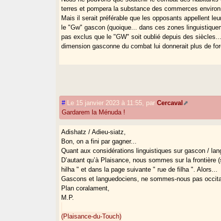
terres et pompera la substance des commerces environ
Mais il serait préférable que les opposants appellent 
le "Gw" gascon (quoique... dans ces zones linguistiqueme
pas exclus que le "GW" soit oublié depuis des siècles... 
dimension gasconne du combat lui donnerait plus de for
#
Le 15 janvier 2023 à 11:55
,
par
Cercaval
Gardarem la Ménuda !
Adishatz / Adieu-siatz,
Bon, on a fini par gagner...
Quant aux considérations linguistiques sur gascon / la
D’autant qu’à Plaisance, nous sommes sur la frontière (s
hilha " et dans la page suivante " rue de filha ". Alors...
Gascons et languedociens, ne sommes-nous pas occita
Plan coralament,
M.P.
(Plaisance-du-Touch)