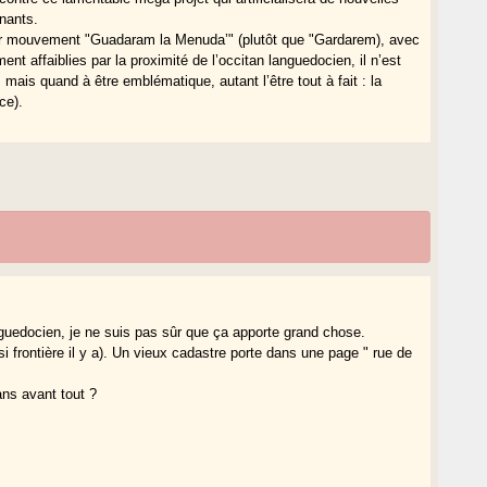
nants.
leur mouvement "Guadaram la Menuda’" (plutôt que "Gardarem), avec
nt affaiblies par la proximité de l’occitan languedocien, il n’est
mais quand à être emblématique, autant l’être tout à fait : la
ce).
nguedocien, je ne suis pas sûr que ça apporte grand chose.
i frontière il y a). Un vieux cadastre porte dans une page " rue de
ns avant tout ?