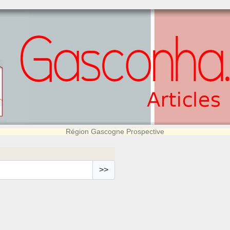
Région Gascogne Prospective
>>