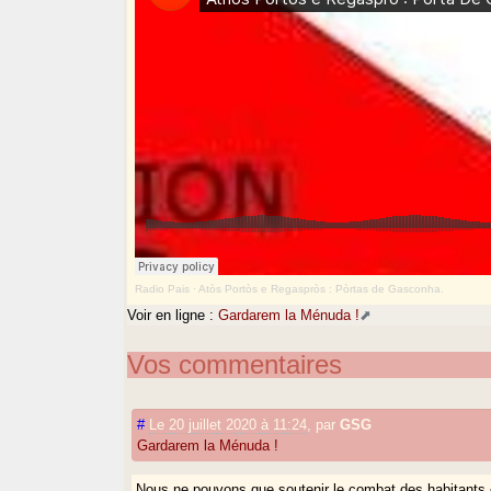
Radio Pais
·
Atòs Portòs e Regaspròs : Pòrtas de Gasconha.
Voir en ligne :
Gardarem la Ménuda !
Vos commentaires
#
Le 20 juillet 2020 à 11:24
,
par
GSG
Gardarem la Ménuda !
Nous ne pouvons que soutenir le combat des habitants co