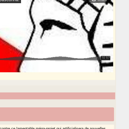
ntre ce lamentable méga-projet qui artificialisera de nouvelles