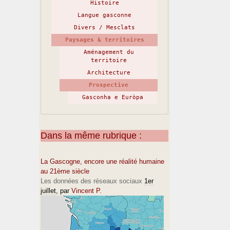
Histoire
Langue gasconne
Divers / Mesclats
Paysages & territoires
Aménagement du
territoire
Architecture
Prospective
Gasconha e Euròpa
Dans la même rubrique :
La Gascogne, encore une réalité humaine
au 21ème siècle
Les données des réseaux sociaux
1er
juillet
, par
Vincent P.