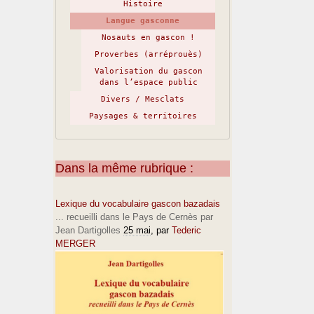
Histoire
Langue gasconne
Nosauts en gascon !
Proverbes (arréprouès)
Valorisation du gascon
dans l’espace public
Divers / Mesclats
Paysages & territoires
Dans la même rubrique :
Lexique du vocabulaire gascon bazadais
... recueilli dans le Pays de Cernès par
Jean Dartigolles
25 mai
, par
Tederic
MERGER