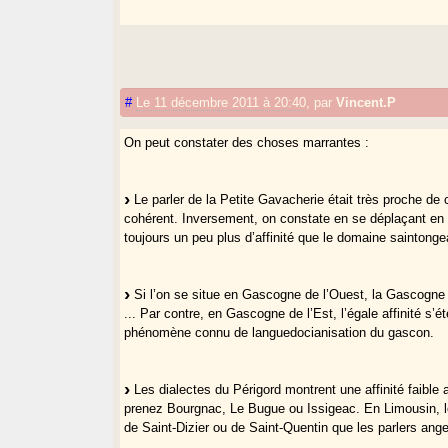
#
Le 11 décembre 2011 à 20:40
,
par
Vincent.P
On peut constater des choses marrantes :
Le parler de la Petite Gavacherie était très proche de
cohérent. Inversement, on constate en se déplaçant en 
toujours un peu plus d’affinité que le domaine saintonge
Si l’on se situe en Gascogne de l’Ouest, la Gascogne
... Par contre, en Gascogne de l’Est, l’égale affinité 
phénomène connu de languedocianisation du gascon.
Les dialectes du Périgord montrent une affinité faible
prenez Bourgnac, Le Bugue ou Issigeac. En Limousin, le
de Saint-Dizier ou de Saint-Quentin que les parlers ang