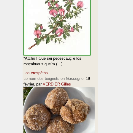
"Atcho ! Que sei pèdescauç e los
ronçabueus que’m (…)
Los crespèths.
Le nom des beignets en Gascogne.
19
février
, par
VERDIER Gilles