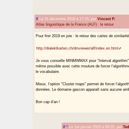
#
Le 31 décembre 2019 à 17:25
,
par
Vincent P.
Atlas linguistique de la France (ALF) : le retour
Pour finir 2019 en joie : le retour des cartes de similarité
http://dialektkarten.ch/dmviewer/alf/index.en.html
Je vous conseille MINMWMAX pour "Interval algorithm" sur
même possible avec cette mouture de forcer l’algorithme
le vocabulaire.
Mieux, l’option "Cluster maps" permet de forcer l’algori
données. Le domaine gascon apparaît sans aucune ambig
Bon cap d’an !
#
^
Le 1er janvier 2020 à 09:25
,
par
Te