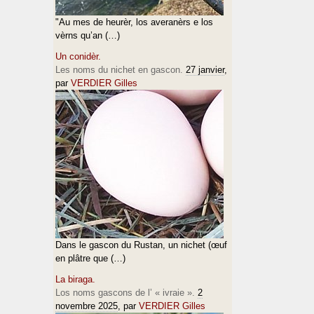
"Au mes de heurèr, los averanèrs e los
vèrns qu’an (…)
Un conidèr.
Les noms du nichet en gascon.
27 janvier
,
par
VERDIER Gilles
Dans le gascon du Rustan, un nichet (œuf
en plâtre que (…)
La biraga.
Los noms gascons de l’ « ivraie ».
2
novembre 2025
, par
VERDIER Gilles