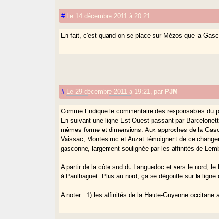
#
Le 14 décembre 2011 à 20:21
En fait, c’est quand on se place sur Mézos que la Gas
#
Le 29 décembre 2011 à 19:21
,
par
PJM
Comme l’indique le commentaire des responsables du proj
En suivant une ligne Est-Ouest passant par Barcelonette
mêmes forme et dimensions. Aux approches de la Gasco
Vaissac, Montestruc et Auzat témoignent de ce changem
gasconne, largement soulignée par les affinités de Lem
A partir de la côte sud du Languedoc et vers le nord, le
à Paulhaguet. Plus au nord, ça se dégonfle sur la ligne 
A noter : 1) les affinités de la Haute-Guyenne occitane av