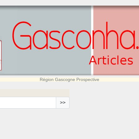
Région Gascogne Prospective
>>