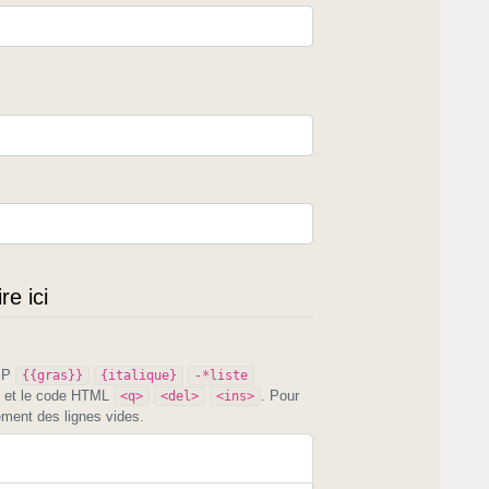
e ici
PIP
{{gras}}
{italique}
-*liste
et le code HTML
. Pour
<q>
<del>
<ins>
ement des lignes vides.