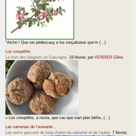
"Atcho ! Que sei pèdescauç e los ronçabueus que’m (…)
Los crespèths.
Le nom des beignets en Gascogne.
19 février
, par
VERDIER Gilles
« Los crespèths, a nosta, que cau que sian plan bèths, (…)
Las sarsenas de l’averanèr...
Les noms gascons du long chaton du noisetier et de l’aulne.
7 février
,