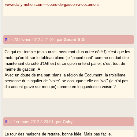
www.dailymotion.com—cours-de-gascon-a-cocumont
#
Le 23 février 2012 à 21:28
,
par
Gerard S-G
Ce qui est terrible (mais aussi rassurant d’un autre côté !) c’est que les
mots qu’on lit sur le tableau blanc (le "paperboard" comme on doit dire
maintenant du côté d’Orthez) et ce qu’on entend parler, c’est tout de
même du gascon !A
Avec un doute de ma part :dans la région de Cocumont, la troisième
personne du singulier de "voler" se conjugue-t-elle en "vol" (je n’ai pas
d’o accent grave sur mon pc) comme en lenguedocien voisin ?
#
Le 1er mars 2012 à 20:01
,
par
Gaby
Le tour des maisons de retraite, bonne idée. Mais pas facile.