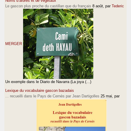
Noms d’arbres et de végétaux
Le gascon plus proche du castillan que du français
8 août
, par
Tederic
MERGER
Un exemple dans le Diario de Navarra (La joya (…)
Lexique du vocabulaire gascon bazadais
... recueilli dans le Pays de Cernès par Jean Dartigolles
25 mai
, par