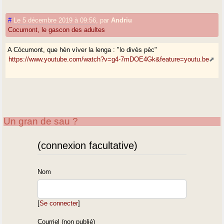
#
Le 5 décembre 2019 à 09:56
,
par
Andriu
Cocumont, le gascon des adultes
A Còcumont, que hèn víver la lenga : "lo divès pèc"
https://www.youtube.com/watch?v=g4-7mDOE4Gk&feature=youtu.be
Un gran de sau ?
(connexion facultative)
Nom
[
Se connecter
]
Courriel (non publié)