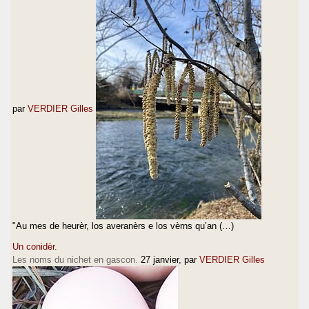
par
VERDIER Gilles
"Au mes de heurèr, los averanèrs e los vèrns qu’an (…)
Un conidèr.
Les noms du nichet en gascon.
27 janvier
, par
VERDIER Gilles