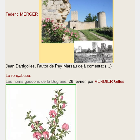
Tederic MERGER
Jean Dartigolles, l’autor de Pey Marsau dejà comentat (…)
Lo ronçabueu.
Les noms gascons de la Bugrane.
28 février
, par
VERDIER Gilles