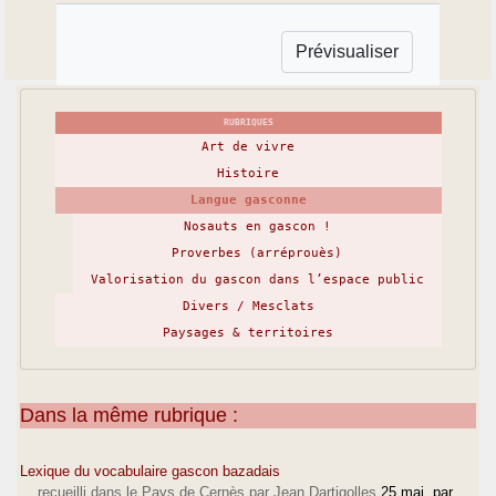
RUBRIQUES
Art de vivre
Histoire
Langue gasconne
Nosauts en gascon !
Proverbes (arréprouès)
Valorisation du gascon dans l’espace public
Divers / Mesclats
Paysages & territoires
Dans la même rubrique :
Lexique du vocabulaire gascon bazadais
... recueilli dans le Pays de Cernès par Jean Dartigolles
25 mai
, par