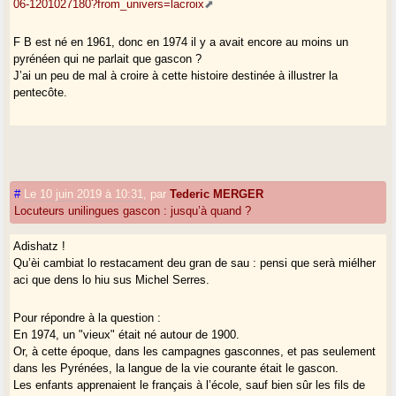
06-1201027180?from_univers=lacroix
F B est né en 1961, donc en 1974 il y a avait encore au moins un
pyrénéen qui ne parlait que gascon ?
J’ai un peu de mal à croire à cette histoire destinée à illustrer la
pentecôte.
#
Le 10 juin 2019 à 10:31
,
par
Tederic MERGER
Locuteurs unilingues gascon : jusqu’à quand ?
Adishatz !
Qu’èi cambiat lo restacament deu gran de sau : pensi que serà miélher
aci que dens lo hiu sus Michel Serres.
Pour répondre à la question :
En 1974, un "vieux" était né autour de 1900.
Or, à cette époque, dans les campagnes gasconnes, et pas seulement
dans les Pyrénées, la langue de la vie courante était le gascon.
Les enfants apprenaient le français à l’école, sauf bien sûr les fils de