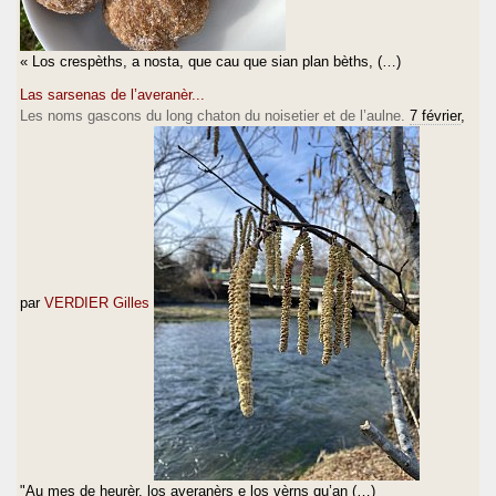
« Los crespèths, a nosta, que cau que sian plan bèths, (…)
Las sarsenas de l’averanèr...
Les noms gascons du long chaton du noisetier et de l’aulne.
7 février
,
par
VERDIER Gilles
"Au mes de heurèr, los averanèrs e los vèrns qu’an (…)