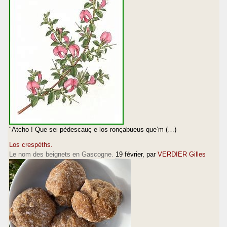
"Atcho ! Que sei pèdescauç e los ronçabueus que’m (…)
Los crespèths.
Le nom des beignets en Gascogne.
19 février
, par
VERDIER Gilles