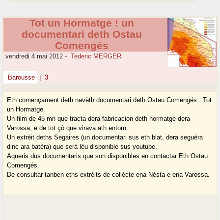
Tot un Hormatge ! un
documentari deth Ostau
Comengés
vendredi 4 mai 2012
-
Tederic MERGER
Barousse
|
3
Eth començament deth navèth documentari deth Ostau Comengés : Tot
un Hormatge.
Un film de 45 mn que tracta dera fabricacion deth hormatge dera
Varossa, e de tot çò que virava ath entorn.
Un extrèit deths Segaires (un documentari sus eth blat, dera seguèra
dinc ara batèra) que serà lèu disponible sus youtube.
Aqueris dus documentaris que son disponibles en contactar Eth Ostau
Comengés.
De consultar tanben eths extrèits de collècte ena Nèsta e ena Varossa.