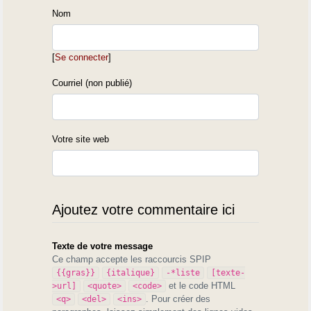
Nom
[
Se connecter
]
Courriel (non publié)
Votre site web
Ajoutez votre commentaire ici
Texte de votre message
Ce champ accepte les raccourcis SPIP
{{gras}}
{italique}
-*liste
[texte-
et le code HTML
>url]
<quote>
<code>
. Pour créer des
<q>
<del>
<ins>