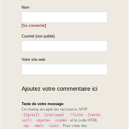
Nom
[
Se connecter
]
Courriel (non publié)
Votre site web
Ajoutez votre commentaire ici
Texte de votre message
Ce champ accepte les raccourcis SPIP
{{gras}}
{italique}
-*liste
[texte-
et le code HTML
>url]
<quote>
<code>
. Pour créer des
<q>
<del>
<ins>