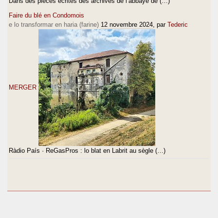
Dans des pièces écrites des archives de l’abbaye de (…)
Faire du blé en Condomois
e lo transformar en haria (farine)
12 novembre 2024
, par
Tederic
MERGER
Ràdio País · ReGasPros : lo blat en Labrit au sègle (…)