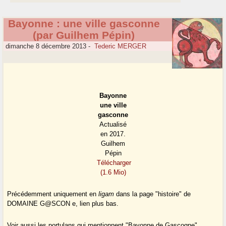
Bayonne : une ville gasconne
(par Guilhem Pépin)
dimanche 8 décembre 2013
-
Tederic MERGER
Bayonne
une ville
gasconne
Actualisé
en 2017.
Guilhem
Pépin
Télécharger
(1.6 Mio)
Précédemment uniquement en
ligam
dans la page "histoire" de
DOMAINE G@SCON e, lien plus bas.
Voir aussi les portulans qui mentionnent "Bayonne de Gascogne"...