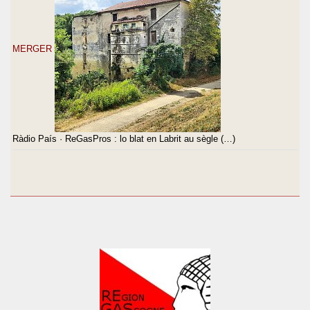
MERGER
Ràdio País · ReGasPros : lo blat en Labrit au sègle (…)