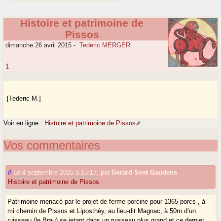
Histoire et patrimoine de
Pissos
dimanche 26 avril 2015
-
Tederic MERGER
1
[Tederic M.]
Voir en ligne :
Histoire et patrimoine de Pissos
Vos commentaires
#
Le 4 septembre 2025 à 15:17
,
par
Gerard Sent Gaudens
Histoire et patrimoine de Pissos
Patrimoine menacé par le projet de ferme porcine pour 1365 porcs , à
mi chemin de Pissos et Liposthèy, au lieu-dit Magnac, à 50m d’un
ruisseau (le Brau) se jetant dans un ruisseau plus grand et ce dernier