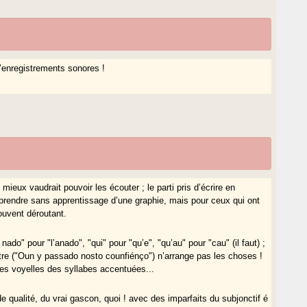
enregistrements sonores !
 mieux vaudrait pouvoir les écouter ; le parti pris d’écrire en
prendre sans apprentissage d’une graphie, mais pour ceux qui ont
ouvent déroutant.
do" pour "l’anado", "qui" pour "qu’e", "qu’au" pour "cau" (il faut) ;
 être ("Oun y passado nosto counfiénço") n’arrange pas les choses !
 les voyelles des syllabes accentuées...
e qualité, du vrai gascon, quoi ! avec des imparfaits du subjonctif é