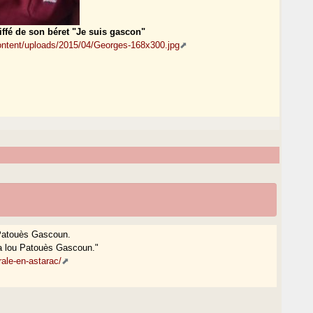
ffé de son béret "Je suis gascon"
content/uploads/2015/04/Georges-168x300.jpg
 Patouès Gascoun.
la lou Patouès Gascoun."
rale-en-astarac/