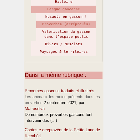
Histoire
Langue gasconne
Nosauts en gascon !
Proverbes (arréprouès)
Valorisation du gascon
dans l’espace public
Divers / Mesclats
Paysages & territoires
Dans la même rubrique :
Proverbes gascons traduits et illustrés
Les animaux les moins présents dans les
proverbes
2 septembre 2021
, par
Matreselva
De nombreux proverbes gascons font
intervenir des (…)
Contes e arreprovèrs de la Petita Lana de
Recohòrt