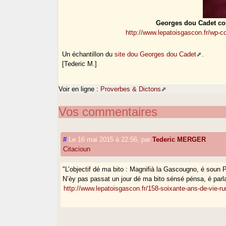
Georges dou Cadet coi
http://www.lepatoisgascon.fr/wp-
Un échantillon du
site dou Georges dou Cadet
.
[Tederic M.]
Voir en ligne :
Proverbes & Dictons
Vos commentaires
#
Le 16 mai 2015 à 22:56
,
par
Tederic MERGER
Citacioun
"L’objectif dé ma bito : Magnifià la Gascougno, é soun
N’èy pas passat un jour dé ma bito sénsé pénsa, é par
http://www.lepatoisgascon.fr/158-soixante-ans-de-vie-ru