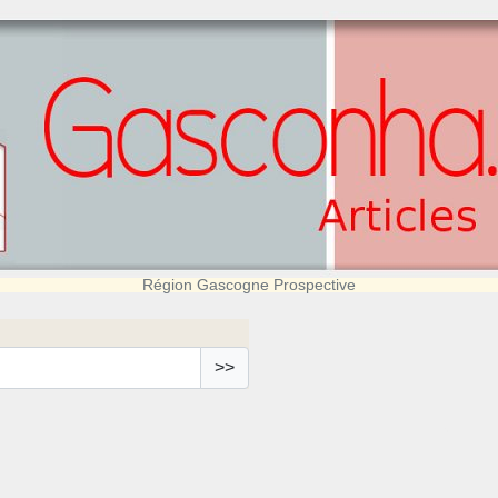
Région Gascogne Prospective
>>