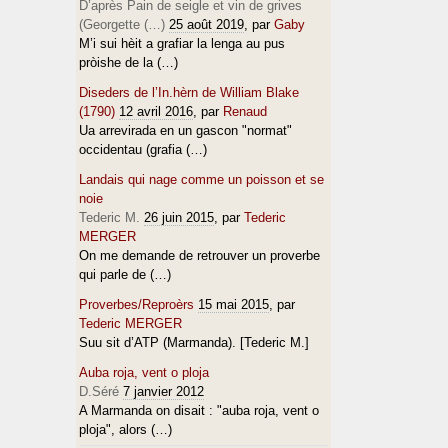
D’après Pain de seigle et vin de grives
(Georgette (…)
25 août 2019
, par
Gaby
M’i sui hèit a grafiar la lenga au pus
pròishe de la (…)
Diseders de l’In.hèrn de William Blake
(1790)
12 avril 2016
, par
Renaud
Ua arrevirada en un gascon "normat"
occidentau (grafia (…)
Landais qui nage comme un poisson et se
noie
Tederic M.
26 juin 2015
, par
Tederic
MERGER
On me demande de retrouver un proverbe
qui parle de (…)
Proverbes/Reproèrs
15 mai 2015
, par
Tederic MERGER
Suu sit d’ATP (Marmanda). [Tederic M.]
Auba roja, vent o ploja
D.Séré
7 janvier 2012
A Marmanda on disait : "auba roja, vent o
ploja", alors (…)