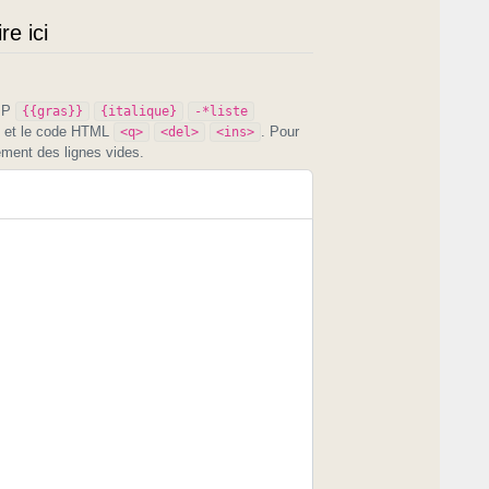
e ici
PIP
{{gras}}
{italique}
-*liste
et le code HTML
. Pour
<q>
<del>
<ins>
ement des lignes vides.