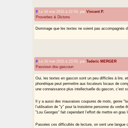
#
Le 16 mai 2015 à 22:59
,
par
Vincent P.
Proverbes & Dictons
Dommage que les textes ne soient pas accompagnés d’
#
Le 16 mai 2015 à 23:55
,
par
Tederic MERGER
Passioun dou gascoun
Oui, les textes en gascon sont un peu difficiles à lire, et
phonétique peut permettre aux locuteurs locaux de com
une connaissance plus intellectuelle du gascon, c’est s
Il y a aussi des mauvaises coupures de mots, genre "la na
l’utilisation de "y" pour la troisième personne du verbe
"Lou Georges" fait cependant l’effort de mettre en gras
Passées ces difficultés de lecture, on sent une langue d