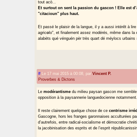
tout acò...
Et surtout on sent la passion du gascon ! Elle est d
"citacioun" plus haut.
Et passé le plaisir de la langue, il y a aussi intérêt à l
agric
o
lo", et finalement assez modérés, même dans la cr
alabèts qué vénguén pèr très quart dé méylocs urbains 
#
Le 17 mai 2015 à 00:08
,
par
Vincent P.
Proverbes & Dictons
Le
modérantisme
du milieu paysan gascon me semble u
opposition à la paysannerie languedocienne notamment
Il reste clairement quelque chose de ce
centrisme irré
Gascogne, hors les franges garonnaises acculturées par
d’autrefois, entre radical-socialisme et démocratie chr
la jacobinisation des esprits et de l’esprit républicaniss