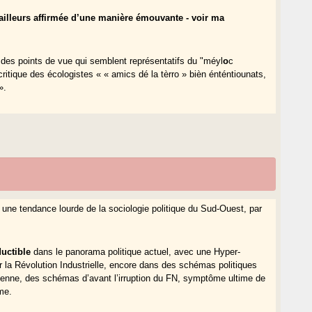
’ailleurs affirmée d’une manière émouvante - voir ma
ire des points de vue qui semblent représentatifs du "méyl
o
c
itique des écologistes « « amics dé la tèrro » bièn énténtiounats,
».
ne tendance lourde de la sociologie politique du Sud-Ouest, par
.
ductibl
e
dans le panorama politique actuel, avec une Hyper-
 la Révolution Industrielle, encore dans des schémas politiques
étienne, des schémas d’avant l’irruption du FN, symptôme ultime de
ime.