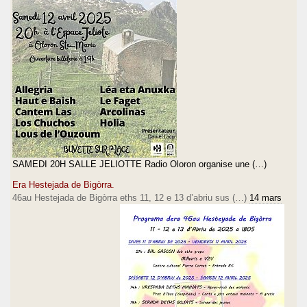
SAMEDI 20H SALLE JELIOTTE Radio Oloron organise une (…)
Era Hestejada de Bigòrra.
46au Hestejada de Bigòrra eths 11, 12 e 13 d’abriu sus (…)
14 mars