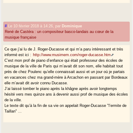
#
Le 10 février 2018 à 14:26
,
par
Dominique
René de Castéra : un compositeur basco-landais au cœur de la
musique française
Ce que j’ai lu de J. Roger-Ducasse et qui m’a paru intéressant et très
informé est ici :
http://www.musimem.com/roger-ducasse.htm
C’est mon prof de piano d’enfance qui était professeur des écoles de
musique de la ville de Paris qui m’avait dit son nom, elle habitait tout
près de chez Poulenc qu’elle connaissait aussi et un jour où je partais
en vacances chez ma grand-mère à Arcachon en passant par Bordeaux
elle m’avait dit avoir connu Ducasse.
J’ai laissé tomber le piano après la khâgne après avoir longtemps
hésité vers mes quinze ans à devenir aussi prof de musique des écoles
de la ville.
Le texte dit qu’à la fin de sa vie on appelait Roger-Ducasse "l’ermite de
Taillan" ...