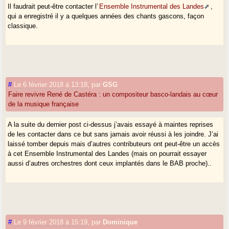
Il faudrait peut-être contacter l’
Ensemble Instrumental des Landes
,
qui a enregistré il y a quelques années des chants gascons, façon
classique.
#
Le 6 février 2018 à 13:18
,
par
GSG
Faire revivre René de Castéra : un compositeur basco-landais au cœur
de la musique française
A la suite du dernier post ci-dessus j’avais essayé à maintes reprises
de les contacter dans ce but sans jamais avoir réussi à les joindre. J’ai
laissé tomber depuis mais d’autres contributeurs ont peut-être un accès
à cet Ensemble Instrumental des Landes (mais on pourrait essayer
aussi d’autres orchestres dont ceux implantés dans le BAB proche)..
#
Le 9 février 2018 à 15:19
,
par
Dominique