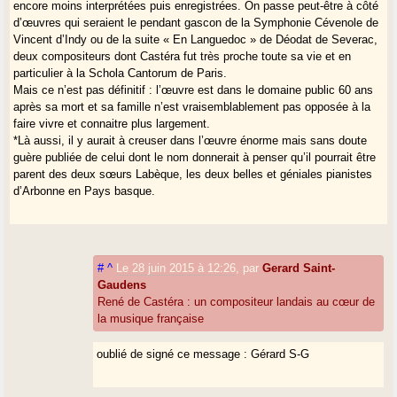
encore moins interprétées puis enregistrées. On passe peut-être à côté
d’œuvres qui seraient le pendant gascon de la Symphonie Cévenole de
Vincent d’Indy ou de la suite « En Languedoc » de Déodat de Severac,
deux compositeurs dont Castéra fut très proche toute sa vie et en
particulier à la Schola Cantorum de Paris.
Mais ce n’est pas définitif : l’œuvre est dans le domaine public 60 ans
après sa mort et sa famille n’est vraisemblablement pas opposée à la
faire vivre et connaitre plus largement.
*Là aussi, il y aurait à creuser dans l’œuvre énorme mais sans doute
guère publiée de celui dont le nom donnerait à penser qu’il pourrait être
parent des deux sœurs Labèque, les deux belles et géniales pianistes
d’Arbonne en Pays basque.
#
^
Le 28 juin 2015 à 12:26
,
par
Gerard Saint-
Gaudens
René de Castéra : un compositeur landais au cœur de
la musique française
oublié de signé ce message : Gérard S-G