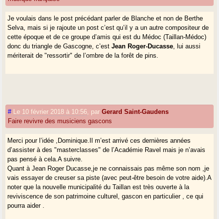
Je voulais dans le post précédant parler de Blanche et non de Berthe
Selva, mais si je rajoute un post c’est qu’il y a un autre compositeur de
cette époque et de ce groupe d’amis qui est du Médoc (Taillan-Médoc)
donc du triangle de Gascogne, c’est
Jean Roger-Ducasse
, lui aussi
mériterait de "ressortir" de l’ombre de la forêt de pins.
#
Le 10 février 2018 à 10:56
,
par
Gerard Saint-Gaudens
Faire revivre des musiciens gascons
Merci pour l’idée ,Dominique.Il m’est arrivé ces dernières années
d’assister à des "masterclasses" de l’Académie Ravel mais je n’avais
pas pensé à cela.A suivre.
Quant à Jean Roger Ducasse,je ne connaissais pas même son nom ,je
vais essayer de creuser sa piste (avec peut-être besoin de votre aide).A
noter que la nouvelle municipalité du Taillan est très ouverte à la
reviviscence de son patrimoine culturel, gascon en particulier , ce qui
pourra aider .