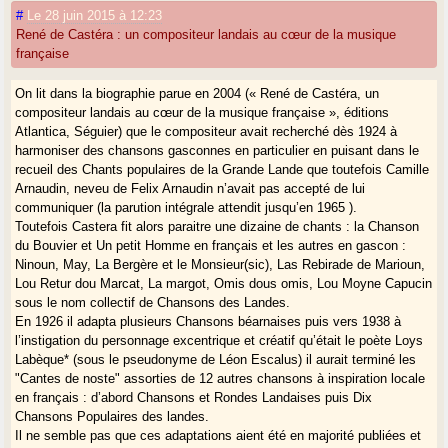
#
Le 28 juin 2015 à 12:23
René de Castéra : un compositeur landais au cœur de la musique
française
On lit dans la biographie parue en 2004 (« René de Castéra, un
compositeur landais au cœur de la musique française », éditions
Atlantica, Séguier) que le compositeur avait recherché dès 1924 à
harmoniser des chansons gasconnes en particulier en puisant dans le
recueil des Chants populaires de la Grande Lande que toutefois Camille
Arnaudin, neveu de Felix Arnaudin n’avait pas accepté de lui
communiquer (la parution intégrale attendit jusqu’en 1965 ).
Toutefois Castera fit alors paraitre une dizaine de chants : la Chanson
du Bouvier et Un petit Homme en français et les autres en gascon :
Ninoun, May, La Bergère et le Monsieur(sic), Las Rebirade de Marioun,
Lou Retur dou Marcat, La margot, Omis dous omis, Lou Moyne Capucin
sous le nom collectif de Chansons des Landes.
En 1926 il adapta plusieurs Chansons béarnaises puis vers 1938 à
l’instigation du personnage excentrique et créatif qu’était le poète Loys
Labèque* (sous le pseudonyme de Léon Escalus) il aurait terminé les
"Cantes de noste" assorties de 12 autres chansons à inspiration locale
en français : d’abord Chansons et Rondes Landaises puis Dix
Chansons Populaires des landes.
Il ne semble pas que ces adaptations aient été en majorité publiées et