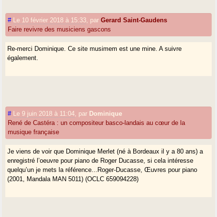
#
Le 10 février 2018 à 15:33
,
par
Gerard Saint-Gaudens
Faire revivre des musiciens gascons
Re-merci Dominique. Ce site musimem est une mine. A suivre
également.
#
Le 9 juin 2018 à 11:04
,
par
Dominique
René de Castéra : un compositeur basco-landais au cœur de la
musique française
Je viens de voir que Dominique Merlet (né à Bordeaux il y a 80 ans) a
enregistré l’oeuvre pour piano de Roger Ducasse, si cela intéresse
quelqu’un je mets la référence...Roger-Ducasse, Œuvres pour piano
(2001, Mandala MAN 5011) (OCLC 659094228)