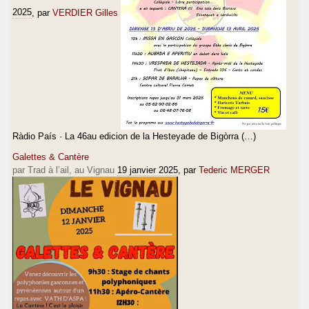
2025
, par
VERDIER Gilles
Ràdio País · La 46au edicion de la Hesteyade de Bigòrra (…)
Galettes & Cantère
par Trad à l’ail, au Vignau
19 janvier 2025
, par
Tederic MERGER