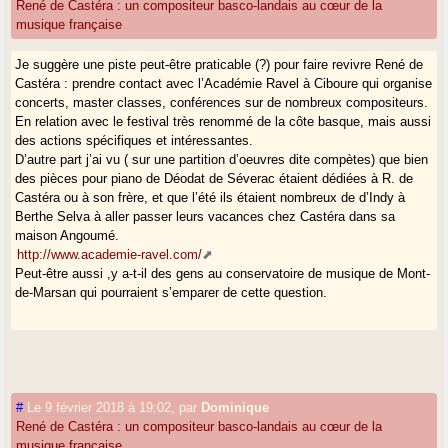
René de Castéra : un compositeur basco-landais au cœur de la
musique française
Je suggère une piste peut-être praticable (?) pour faire revivre René de
Castéra : prendre contact avec l’Académie Ravel à Ciboure qui organise
concerts, master classes, conférences sur de nombreux compositeurs.
En relation avec le festival très renommé de la côte basque, mais aussi
des actions spécifiques et intéressantes.
D’autre part j’ai vu ( sur une partition d’oeuvres dite compètes) que bien
des pièces pour piano de Déodat de Séverac étaient dédiées à R. de
Castéra ou à son frère, et que l’été ils étaient nombreux de d’Indy à
Berthe Selva à aller passer leurs vacances chez Castéra dans sa
maison Angoumé.
http://www.academie-ravel.com/
Peut-être aussi ,y a-t-il des gens au conservatoire de musique de Mont-
de-Marsan qui pourraient s’emparer de cette question.
#
Le 9 février 2018 à 19:02
,
par
Dominique
René de Castéra : un compositeur basco-landais au cœur de la
musique française