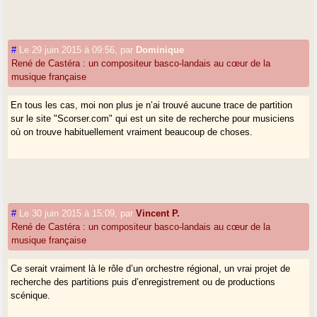
#
Le 29 juin 2015 à 09:56
,
par
Dominique
René de Castéra : un compositeur basco-landais au cœur de la
musique française
En tous les cas, moi non plus je n’ai trouvé aucune trace de partition
sur le site "Scorser.com" qui est un site de recherche pour musiciens
où on trouve habituellement vraiment beaucoup de choses.
#
Le 30 juin 2015 à 15:09
,
par
Vincent P.
René de Castéra : un compositeur basco-landais au cœur de la
musique française
Ce serait vraiment là le rôle d’un orchestre régional, un vrai projet de
recherche des partitions puis d’enregistrement ou de productions
scénique.