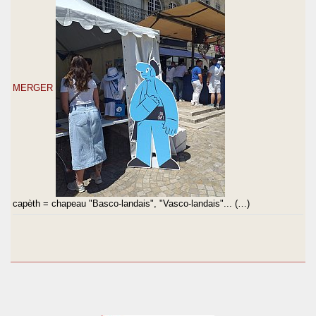
MERGER
capèth = chapeau "Basco-landais", "Vasco-landais"... (…)