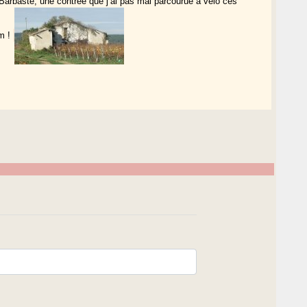
 Barbaste, une contrée que j’ai pas mal parcourue à vélo ces
om !