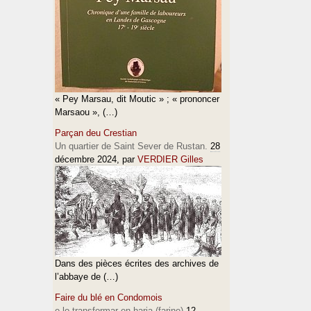
« Pey Marsau, dit Moutic » ; « prononcer
Marsaou », (…)
Parçan deu Crestian
Un quartier de Saint Sever de Rustan.
28
décembre 2024
, par
VERDIER Gilles
Dans des pièces écrites des archives de
l’abbaye de (…)
Faire du blé en Condomois
e lo transformar en haria (farine)
12