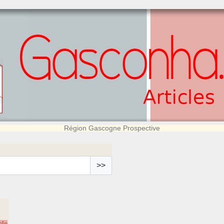
Région Gascogne Prospective
>>
cle