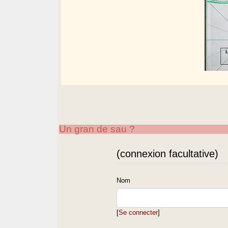
Un gran de sau ?
(connexion facultative)
Nom
[
Se connecter
]