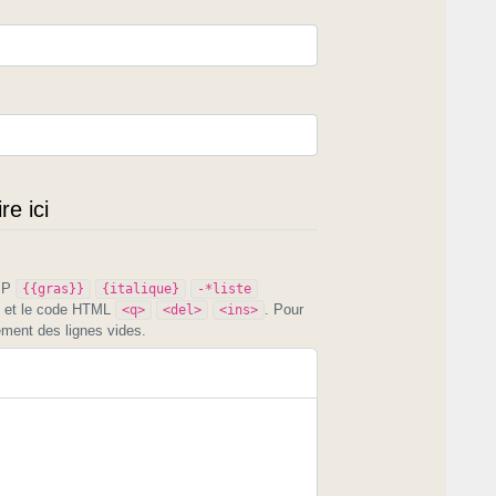
e ici
PIP
{{gras}}
{italique}
-*liste
et le code HTML
. Pour
<q>
<del>
<ins>
ement des lignes vides.