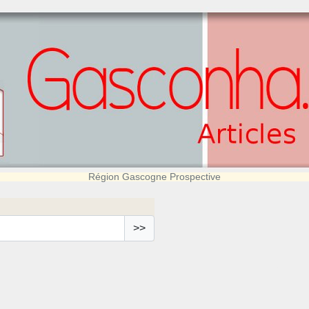
Région Gascogne Prospective
>>