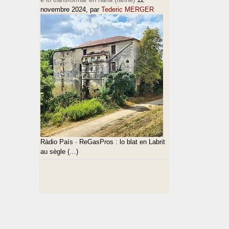
novembre 2024
, par
Tederic MERGER
Ràdio País · ReGasPros : lo blat en Labrit
au sègle (…)