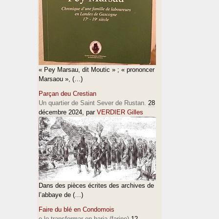
« Pey Marsau, dit Moutic » ; « prononcer
Marsaou », (…)
Parçan deu Crestian
Un quartier de Saint Sever de Rustan.
28
décembre 2024
, par
VERDIER Gilles
Dans des pièces écrites des archives de
l’abbaye de (…)
Faire du blé en Condomois
e lo transformar en haria (farine)
12