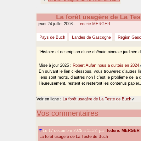
La forêt usagère de La Te
jeudi 24 juillet 2008
-
Tederic MERGER
Pays de Buch
Landes de Gascogne
Région Gasc
"Histoire et description d’une chênaie-pineraie jardinée
Mise à jour 2025 :
Robert Aufan nous a quittés en 2024
En suivant le lien ci-dessous, vous trouverez d’autres li
liens sont morts, d’autres non ! c’est le problème de la 
Heureusement, restent et resteront les contenus papier..
Voir en ligne :
La forêt usagère de La Teste de Buch
Vos commentaires
#
Le 17 décembre 2025 à 11:32
,
par
Tederic MERGER
La forêt usagère de La Teste de Buch