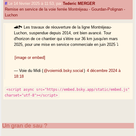
#
Le 14 février 2025 à 11:53
,
par
Tederic MERGER
Remise en service de la voie ferrée Montréjeau - Gourdan-Polignan -
Luchon
🚄🏞️ Les travaux de réouverture de la ligne Montréjeau-
Luchon, suspendue depuis 2014, ont bien avancé. Tour
d'horizon de ce chantier qui s'étire sur 36 km jusqu'en mars
2025, pour une mise en service commerciale en juin 2025 ⤵️
[image or embed]
— Voie du Midi (
@voiemidi.bsky.social
)
4 décembre 2024 à
18:18
<script async src="https://embed.bsky.app/static/embed.js"
charset="utf-8"></script>
Un gran de sau ?