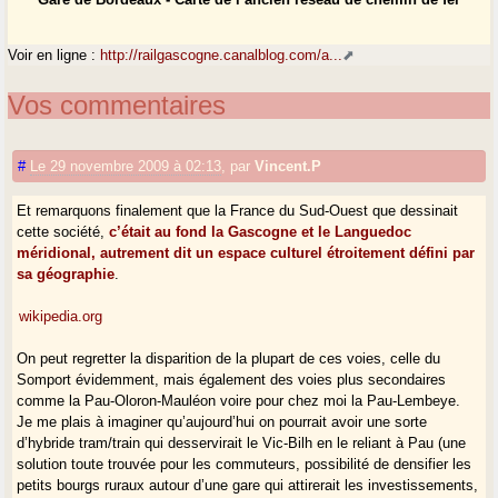
Voir en ligne :
http://railgascogne.canalblog.com/a...
Vos commentaires
#
Le 29 novembre 2009 à 02:13
,
par
Vincent.P
Et remarquons finalement que la France du Sud-Ouest que dessinait
cette société,
c’était au fond la Gascogne et le Languedoc
méridional, autrement dit un espace culturel étroitement défini par
sa géographie
.
wikipedia.org
On peut regretter la disparition de la plupart de ces voies, celle du
Somport évidemment, mais également des voies plus secondaires
comme la Pau-Oloron-Mauléon voire pour chez moi la Pau-Lembeye.
Je me plais à imaginer qu’aujourd’hui on pourrait avoir une sorte
d’hybride tram/train qui desservirait le Vic-Bilh en le reliant à Pau (une
solution toute trouvée pour les commuteurs, possibilité de densifier les
petits bourgs ruraux autour d’une gare qui attirerait les investissements,