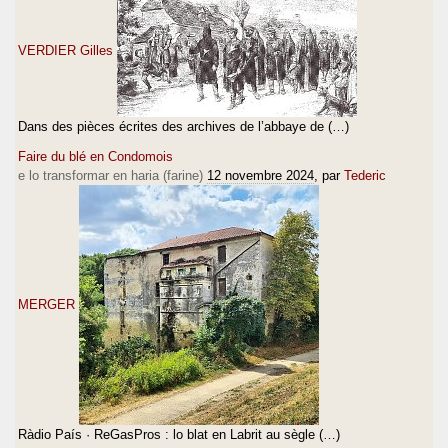
VERDIER Gilles
Dans des pièces écrites des archives de l’abbaye de (…)
Faire du blé en Condomois
e lo transformar en haria (farine)
12 novembre 2024
, par
Tederic
MERGER
Ràdio País · ReGasPros : lo blat en Labrit au sègle (…)