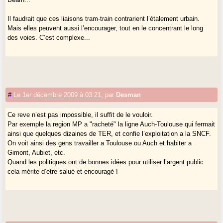
Il faudrait que ces liaisons tram-train contrarient l’étalement urbain.
Mais elles peuvent aussi l’encourager, tout en le concentrant le long
des voies. C’est complexe...
#
Le 1er décembre 2009 à 03:21
,
par
Desman
Ce reve n’est pas impossible, il suffit de le vouloir.
Par exemple la region MP a "racheté" la ligne Auch-Toulouse qui fermait
ainsi que quelques dizaines de TER, et confie l’exploitation a la SNCF.
On voit ainsi des gens travailler a Toulouse ou Auch et habiter a
Gimont, Aubiet, etc.
Quand les politiques ont de bonnes idées pour utiliser l’argent public
cela mérite d’etre salué et encouragé !